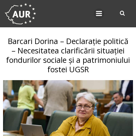
Skip
to
content
Barcari Dorina – Declarație politică
– Necesitatea clarificării situației
fondurilor sociale și a patrimoniului
fostei UGSR