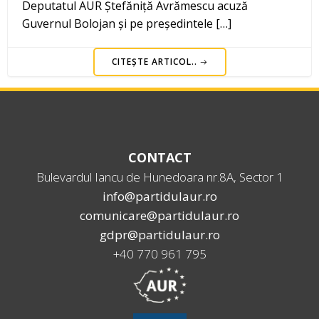
Deputatul AUR Ștefăniță Avrămescu acuză
Guvernul Bolojan și pe președintele […]
CITEȘTE ARTICOL..
CONTACT
Bulevardul Iancu de Hunedoara nr.8A, Sector 1
info@partidulaur.ro
comunicare@partidulaur.ro
gdpr@partidulaur.ro
+40 770 961 795