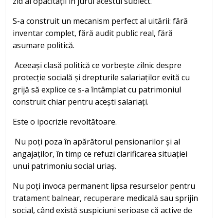
zid al opacității în jurul acestui subiect.
S-a construit un mecanism perfect al uitării: fără
inventar complet, fără audit public real, fără
asumare politică.
Aceeași clasă politică ce vorbește zilnic despre
protecție socială și drepturile salariaților evită cu
grijă să explice ce s-a întâmplat cu patrimoniul
construit chiar pentru acești salariați.
Este o ipocrizie revoltătoare.
Nu poți poza în apărătorul pensionarilor și al
angajaților, în timp ce refuzi clarificarea situației
unui patrimoniu social uriaș.
Nu poți invoca permanent lipsa resurselor pentru
tratament balnear, recuperare medicală sau sprijin
social, când există suspiciuni serioase că active de