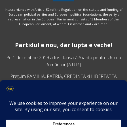
In accordance with Article 5(2) of the Regulation on the statute and funding of
European political parties and European political foundations, the party’s
representation in the European Parliament consists of 3 Members of the
European Parliament, of whom 1 is woman and 2 are men.
Partidul e nou, dar lupta e veche!
Pe 1 decembrie 2019 a fost lansată
Alianța pentru Unirea
Românilor
(A.U.R.).
Prețuim FAMILIA, PATRIA, CREDINȚA și LIBERTATEA
VINO ALĂTURI DE NOI
Descarcă aplicația Platforma AUR