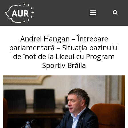
Skip
to
content
Andrei Hangan – Întrebare
parlamentară – Situația bazinului
de înot de la Liceul cu Program
Sportiv Brăila