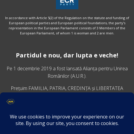
In accordance with Article 5(2) of the Regulation on the statute and funding of
European political parties and European political foundations, the party’s
representation in the European Parliament consists of 3 Members of the
European Parliament, of whom 1 is woman and 2 are men.
Partidul e nou, dar lupta e veche!
Pe 1 decembrie 2019 a fost lansată
Alianța pentru Unirea
Românilor
(A.U.R.).
Prețuim FAMILIA, PATRIA, CREDINȚA și LIBERTATEA
VINO ALĂTURI DE NOI