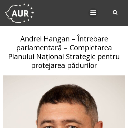
Skip
to
content
Andrei Hangan – Întrebare
parlamentară – Completarea
Planului Național Strategic pentru
protejarea pădurilor