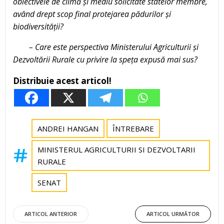
obiectivele de climă și mediu solicitate statelor membre,
având drept scop final protejarea pădurilor și
biodiversității?
– Care este perspectiva Ministerului Agriculturii și
Dezvoltării Rurale cu privire la speța expusă mai sus?
Distribuie acest articol!
ANDREI HANGAN
ÎNTREBARE
MINISTERUL AGRICULTURII SI DEZVOLTARII
RURALE
SENAT
Post
Post
ARTICOL ANTERIOR
ARTICOL URMĂTOR