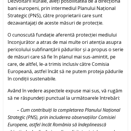
Dezvoltării Rurale, aveți posbilitatea de a direcționa
bani europeni, prin intermediul Planului Național
Strategic (PNS), către proprietarii care sunt
dezavantajați de aceste măsuri de protecție.
O cunoscută fundație aferentă protecției mediului
înconjurător a atras de mai multe ori atenția asupra
pericolului subfinanțării pădurilor și a propus o serie
de măsuri care să fie în planul mai sus-amintit, pe
care, de altfel, le-a trimis inclusiv către Comisia
Europeană, astfel încât să ne putem proteja pădurile
în condiții sustenabile.
Având în vedere aspectele expuse mai sus, vă rugăm
să ne răspundeți punctual la următoarele întrebări:
– Cum contribuiți la completarea Planului Național
Strategic (PNS), prin includerea observațiilor Comisiei
Europene, astfel încât România să îndeplinească