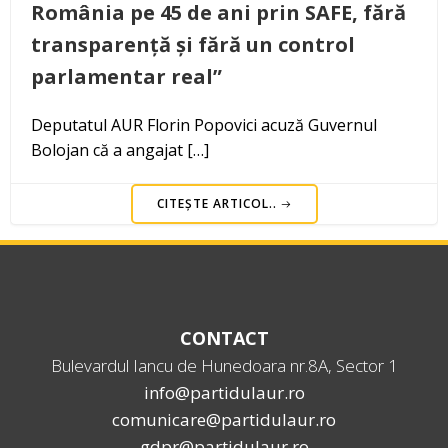
România pe 45 de ani prin SAFE, fără
transparență și fără un control
parlamentar real”
Deputatul AUR Florin Popovici acuză Guvernul
Bolojan că a angajat […]
CITEȘTE ARTICOL..
CONTACT
Bulevardul Iancu de Hunedoara nr.8A, Sector 1
info@partidulaur.ro
comunicare@partidulaur.ro
gdpr@partidulaur.ro