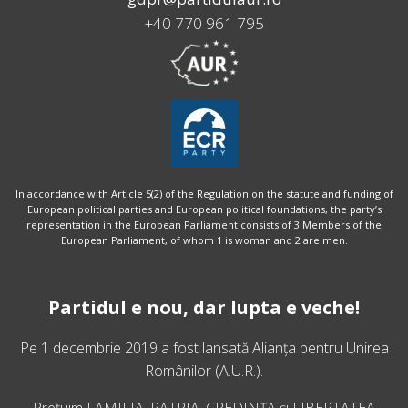
+40 770 961 795
In accordance with Article 5(2) of the Regulation on the statute and funding of
European political parties and European political foundations, the party’s
representation in the European Parliament consists of 3 Members of the
European Parliament, of whom 1 is woman and 2 are men.
Partidul e nou, dar lupta e veche!
Pe 1 decembrie 2019 a fost lansată
Alianța pentru Unirea
Românilor
(A.U.R.).
Prețuim FAMILIA, PATRIA, CREDINȚA și LIBERTATEA