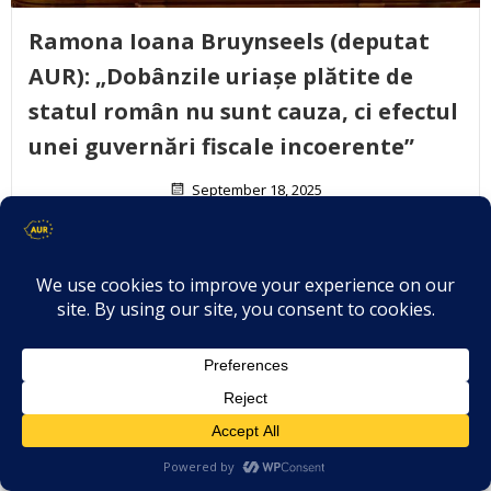
Ramona Ioana Bruynseels (deputat
AUR): „Dobânzile uriașe plătite de
statul român nu sunt cauza, ci efectul
unei guvernări fiscale incoerente”
September 18, 2025
Viceprim-ministrul în Guvernul alternativ AUR și
deputat Ramona Ioana Bruynseels […]
Citește mai mult..