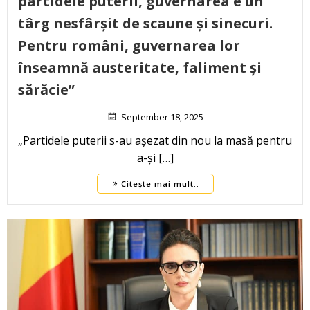
partidele puterii, guvernarea e un
târg nesfârșit de scaune și sinecuri.
Pentru români, guvernarea lor
înseamnă austeritate, faliment și
sărăcie”
September 18, 2025
„Partidele puterii s-au așezat din nou la masă pentru
a-și […]
Citește mai mult..