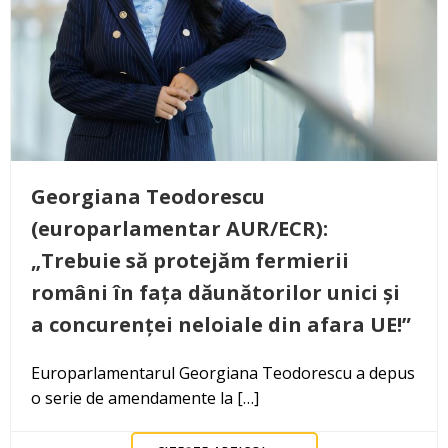
Georgiana Teodorescu
(europarlamentar AUR/ECR):
„Trebuie să protejăm fermierii
români în fața dăunătorilor unici și
a concurenței neloiale din afara UE!”
Europarlamentarul Georgiana Teodorescu a depus
o serie de amendamente la […]