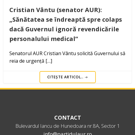
Cristian Vântu (senator AUR):
„Sănătatea se îndreaptă spre colaps
dacă Guvernul ignoră revendicările
personalului medical”
Senatorul AUR Cristian Vântu solicită Guvernului să
reia de urgență […]
CITEȘTE ARTICOL..
CONTACT
Bulevardul Iancu de Hunedoara nr.8A, Sector 1
info@partidulaur.ro