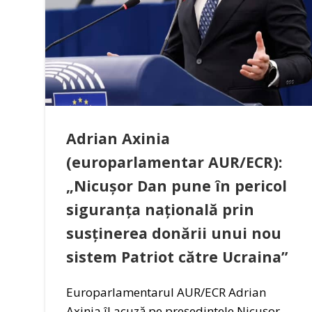
Adrian Axinia
(europarlamentar AUR/ECR):
„Nicușor Dan pune în pericol
siguranța națională prin
susținerea donării unui nou
sistem Patriot către Ucraina”
Europarlamentarul AUR/ECR Adrian
Axinia îl acuză pe președintele Nicușor