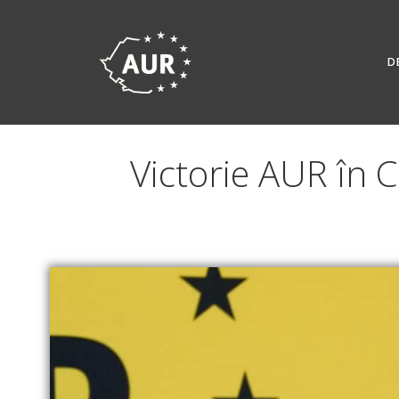
Skip
to
content
D
Victorie AUR în 