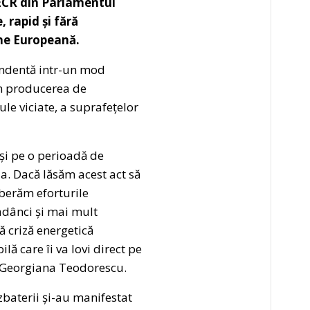
 ECR din Parlamentul
 rapid și fără
une Europeană.
pendentă intr-un mod
în producerea de
e viciate, a suprafețelor
și pe o perioadă de
a. Dacă lăsăm acest act să
berăm eforturile
 adânci și mai mult
ă criză energetică
ă care îi va lovi direct pe
CR Georgiana Teodorescu.
zbaterii și-au manifestat