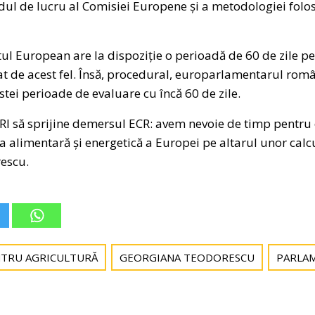
l de lucru al Comisiei Europene și a metodologiei folos
l European are la dispoziție o perioadă de 60 de zile p
gat de acest fel. Însă, procedural, europarlamentarul r
stei perioade de evaluare cu încă 60 de zile.
AGRI să sprijine demersul ECR: avem nevoie de timp pentru
a alimentară și energetică a Europei pe altarul unor calcul
escu.
NTRU AGRICULTURĂ
GEORGIANA TEODORESCU
PARLA