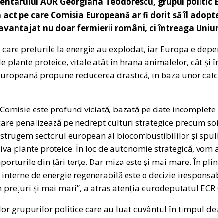
mentarului AUR Georgiana Teodorescu, grupul politic
ct pe care Comisia Europeană ar fi dorit să îl adopte,
zavantajat nu doar fermierii români, ci întreaga Uni
în care prețurile la energie au explodat, iar Europa e de
 plante proteice, vitale atât în hrana animalelor, cât și 
uropeană propune reducerea drastică, în baza unor calcul
omisie este profund viciată, bazată pe date incomplete 
care penalizează pe nedrept culturi strategice precum soi
distrugem sectorul european al biocombustibililor și spul
ltiva plante proteice. În loc de autonomie strategică, vom
rturile din țări terțe. Dar miza este și mai mare. În plin
interne de energie regenerabilă este o decizie iresponsabil
in prețuri și mai mari”, a atras atenția eurodeputatul E
or grupurilor politice care au luat cuvântul în timpul de