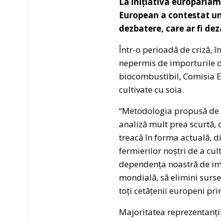
La inițiativa europarla
European a contestat un a
dezbatere, care ar fi de
Într-o perioadă de criză, 
nepermis de importurile de
biocombustibil, Comisia E
cultivate cu soia.
“Metodologia propusă de C
analiză mult prea scurtă, 
treacă în forma actuală, 
fermierilor noștri de a cu
dependența noastră de impo
mondială, să elimini surse 
toți cetățenii europeni pr
Majoritatea reprezentanțil