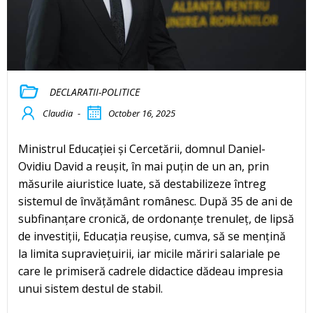
DECLARATII-POLITICE
Claudia
-
October 16, 2025
Ministrul Educației și Cercetării, domnul Daniel-
Ovidiu David a reușit, în mai puțin de un an, prin
măsurile aiuristice luate, să destabilizeze întreg
sistemul de învățământ românesc. După 35 de ani de
subfinanțare cronică, de ordonanțe trenuleț, de lipsă
de investiții, Educația reușise, cumva, să se mențină
la limita supraviețuirii, iar micile măriri salariale pe
care le primiseră cadrele didactice dădeau impresia
unui sistem destul de stabil.