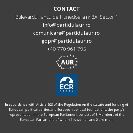
CONTACT
Bulevardul Iancu de Hunedoara nr.8A, Sector 1
info@partidulaur.ro
comunicare@partidulaur.ro
gdpr@partidulaur.ro
+40 770 961 795
In accordance with Article 5(2) of the Regulation on the statute and funding of
European political parties and European political foundations, the party’s
representation in the European Parliament consists of 3 Members of the
European Parliament, of whom 1 is woman and 2 are men.