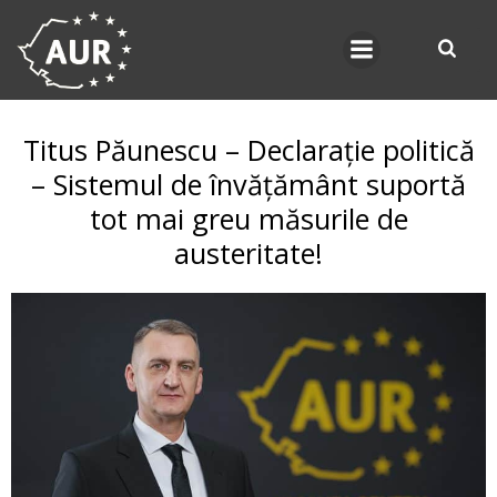
Skip
to
content
Titus Păunescu – Declarație politică
– Sistemul de învățământ suportă
tot mai greu măsurile de
austeritate!