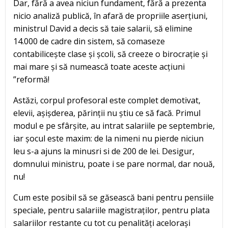
Dar, fără a avea niciun fundament, fără a prezenta
nicio analiză publică, în afară de propriile aserțiuni,
ministrul David a decis să taie salarii, să elimine
14.000 de cadre din sistem, să comaseze
contabilicește clase și școli, să creeze o birocrație și
mai mare și să numească toate aceste acțiuni
”reformă!
Astăzi, corpul profesoral este complet demotivat,
elevii, așișderea, părinții nu știu ce să facă. Primul
modul e pe sfârșite, au intrat salariile pe septembrie,
iar șocul este maxim: de la nimeni nu pierde niciun
leu s-a ajuns la minusri si de 200 de lei. Desigur,
domnului ministru, poate i se pare normal, dar nouă,
nu!
Cum este posibil să se găsească bani pentru pensiile
speciale, pentru salariile magistraților, pentru plata
salariilor restante cu tot cu penalități acelorași