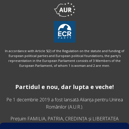
In accordance with Article 5(2) of the Regulation on the statute and funding of
European political parties and European political foundations, the party’s
representation in the European Parliament consists of 3 Members of the
European Parliament, of whom 1 is woman and 2 are men.
Partidul e nou, dar lupta e veche!
Pe 1 decembrie 2019 a fost lansată
Alianța pentru Unirea
Românilor
(A.U.R.).
Prețuim FAMILIA, PATRIA, CREDINȚA și LIBERTATEA