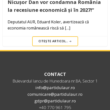
Nicușor Dan vor condamna România
la recesiune economică și în 2027!”
Deputatul AUR, Eduard Koler, avertizează că
economia românească riscă să […]
CITEȘTE ARTICOL..
CONTACT
Bulevardul Iancu de Hunedoara nr.8A, Sector 1
info@partidulaur.ro
comunicare@partidulaur.ro
gdpr@partidulaur.ro
+40 770 961 795