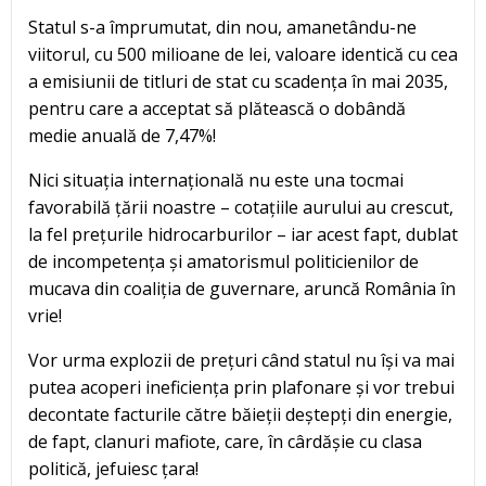
Statul s-a împrumutat, din nou, amanetându-ne
viitorul, cu 500 milioane de lei, valoare identică cu cea
a emisiunii de titluri de stat cu scadența în mai 2035,
pentru care a acceptat să plătească o dobândă
medie anuală de 7,47%!
Nici situația internațională nu este una tocmai
favorabilă țării noastre – cotațiile aurului au crescut,
la fel prețurile hidrocarburilor – iar acest fapt, dublat
de incompetența și amatorismul politicienilor de
mucava din coaliția de guvernare, aruncă România în
vrie!
Vor urma explozii de prețuri când statul nu își va mai
putea acoperi ineficiența prin plafonare și vor trebui
decontate facturile către băieții deștepți din energie,
de fapt, clanuri mafiote, care, în cârdășie cu clasa
politică, jefuiesc țara!