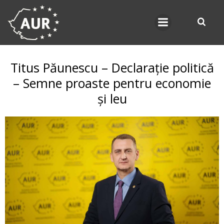
Skip
to
content
Titus Păunescu – Declarație politică
– Semne proaste pentru economie
și leu