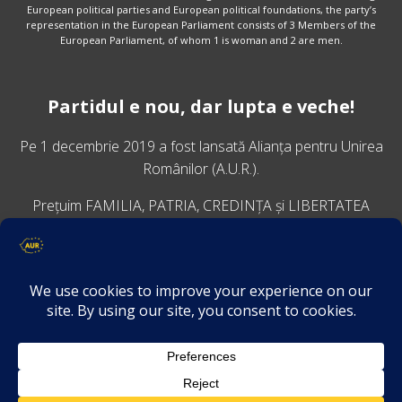
European political parties and European political foundations, the party’s
representation in the European Parliament consists of 3 Members of the
European Parliament, of whom 1 is woman and 2 are men.
Partidul e nou, dar lupta e veche!
Pe 1 decembrie 2019 a fost lansată
Alianța pentru Unirea
Românilor
(A.U.R.).
Prețuim FAMILIA, PATRIA, CREDINȚA și LIBERTATEA
VINO ALĂTURI DE NOI
Descarcă aplicația Platforma AUR
Termeni și condiții de confidențialitate