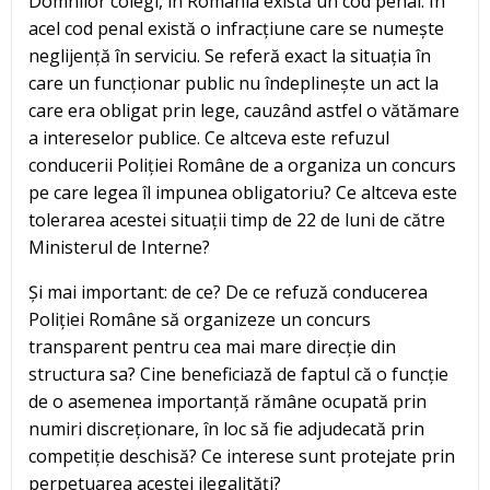
Domnilor colegi, în România există un cod penal. În
acel cod penal există o infracțiune care se numește
neglijență în serviciu. Se referă exact la situația în
care un funcționar public nu îndeplinește un act la
care era obligat prin lege, cauzând astfel o vătămare
a intereselor publice. Ce altceva este refuzul
conducerii Poliției Române de a organiza un concurs
pe care legea îl impunea obligatoriu? Ce altceva este
tolerarea acestei situații timp de 22 de luni de către
Ministerul de Interne?
Și mai important: de ce? De ce refuză conducerea
Poliției Române să organizeze un concurs
transparent pentru cea mai mare direcție din
structura sa? Cine beneficiază de faptul că o funcție
de o asemenea importanță rămâne ocupată prin
numiri discreționare, în loc să fie adjudecată prin
competiție deschisă? Ce interese sunt protejate prin
perpetuarea acestei ilegalități?