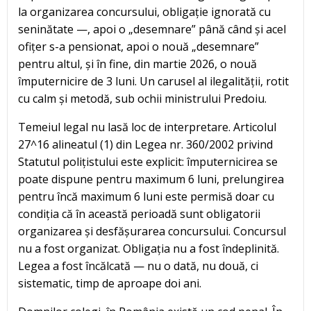
la organizarea concursului, obligație ignorată cu
seninătate —, apoi o „desemnare” până când și acel
ofițer s-a pensionat, apoi o nouă „desemnare”
pentru altul, și în fine, din martie 2026, o nouă
împuternicire de 3 luni. Un carusel al ilegalității, rotit
cu calm și metodă, sub ochii ministrului Predoiu.
Temeiul legal nu lasă loc de interpretare. Articolul
27^16 alineatul (1) din Legea nr. 360/2002 privind
Statutul polițistului este explicit: împuternicirea se
poate dispune pentru maximum 6 luni, prelungirea
pentru încă maximum 6 luni este permisă doar cu
condiția că în această perioadă sunt obligatorii
organizarea și desfășurarea concursului. Concursul
nu a fost organizat. Obligația nu a fost îndeplinită.
Legea a fost încălcată — nu o dată, nu două, ci
sistematic, timp de aproape doi ani.