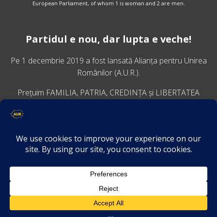
European Parliament, of whom 1 is woman and 2 are men.
Partidul e nou, dar lupta e veche!
Pe 1 decembrie 2019 a fost lansată
Alianța pentru Unirea
Românilor
(A.U.R.).
Prețuim FAMILIA, PATRIA, CREDINȚA și LIBERTATEA
VINO ALĂTURI DE NOI
Descarcă aplicația Platforma AUR
Termeni și condiții de confidențialitate
GDPR