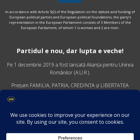
In accordance with Article 5(2) of the Regulation on the statute and funding of
European political parties and European political foundations, the party’s
representation in the European Parliament consists of 3 Members of the
European Parliament, of whom 1 is woman and 2 are men.
Partidul e nou, dar lupta e veche!
Pe 1 decembrie 2019 a fost lansată
Alianța pentru Unirea
Românilor
(A.U.R.).
Prețuim FAMILIA, PATRIA, CREDINȚA și LIBERTATEA
VINO ALĂTURI DE NOI
Descarcă aplicația Platforma AUR