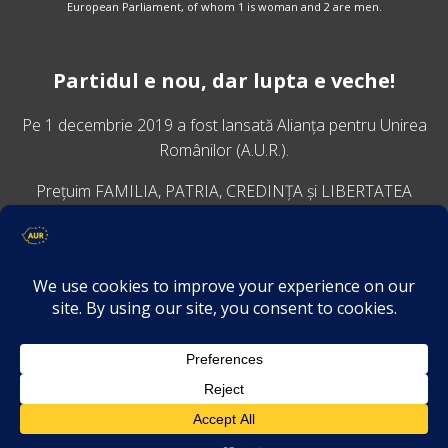
European Parliament, of whom 1 is woman and 2 are men.
Partidul e nou, dar lupta e veche!
Pe 1 decembrie 2019 a fost lansată
Alianța pentru Unirea
Românilor
(A.U.R.).
Prețuim FAMILIA, PATRIA, CREDINȚA și LIBERTATEA
VINO ALĂTURI DE NOI
Descarcă aplicația Platforma AUR
Termeni și condiții de confidențialitate
GDPR