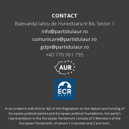
CONTACT
Bulevardul Iancu de Hunedoara nr.8A, Sector 1
info@partidulaur.ro
comunicare@partidulaur.ro
gdpr@partidulaur.ro
+40 770 961 795
In accordance with Article 5(2) of the Regulation on the statute and funding of
European political parties and European political foundations, the party’s
representation in the European Parliament consists of 3 Members of the
European Parliament, of whom 1 is woman and 2 are men.