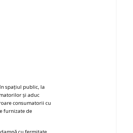
n spațiul public, la
matorilor și aduc
 eroare consumatorii cu
e furnizate de
ondamnă cu fermitate