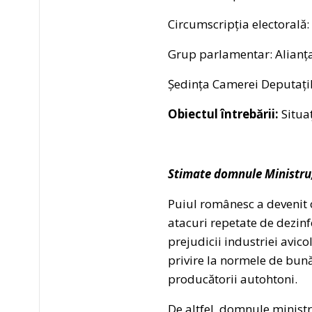
Circumscripția electorală:
Grup parlamentar: Alianț
Ședința Camerei Deputațil
Obiectul întrebării:
Situa
Stimate domnule Ministru
Puiul românesc a devenit o 
atacuri repetate de dezin
prejudicii industriei avic
privire la normele de bună
producătorii autohtoni.
De altfel, domnule minist