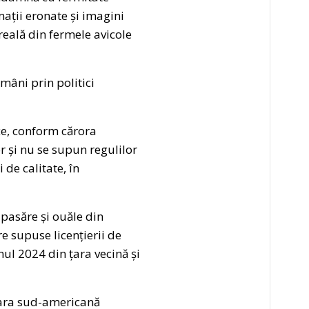
mații eronate și imagini
reală din fermele avicole
mâni prin politici
ice, conform cărora
 și nu se supun regulilor
de calitate, în
pasăre și ouăle din
e supuse licențierii de
nul 2024 din țara vecină și
 țara sud-americană