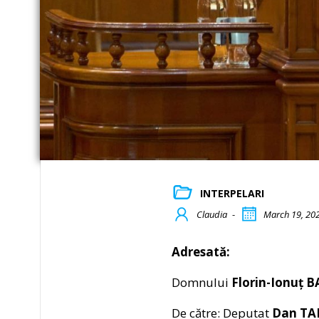
INTERPELARI
Claudia
-
March 19, 20
Adresată:
Domnului
Florin-Ionuț 
De către: Deputat
Dan T