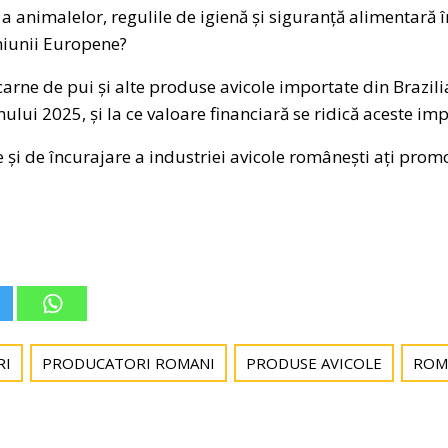
 animalelor, regulile de igienă și siguranță alimentară 
Uniunii Europene?
 carne de pui și alte produse avicole importate din Brazil
ului 2025, și la ce valoare financiară se ridică aceste im
e și de încurajare a industriei avicole românești ați pro
RI
PRODUCATORI ROMANI
PRODUSE AVICOLE
ROM