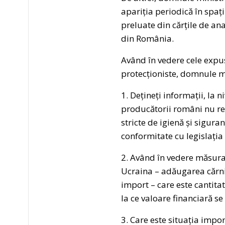
apariția periodică în spați
preluate din cărțile de an
din România.
Având în vedere cele expus
protecționiste, domnule m
1. Dețineți informații, la 
producătorii români nu re
stricte de igienă și sigur
conformitate cu legislația
2. Având în vedere măsura
Ucraina – adăugarea cărnii
import – care este cantita
la ce valoare financiară se
3. Care este situația impo