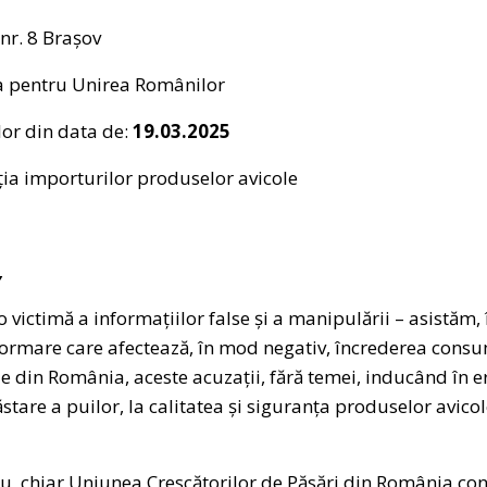
 nr. 8 Brașov
a pentru Unirea Românilor
or din data de:
19.03.2025
ția importurilor produselor avicole
,
victimă a informațiilor false și a manipulării – asistăm, î
formare care afectează, în mod negativ, încrederea consu
ole din România, aceste acuzații, fără temei, inducând în
stare a puilor, la calitatea și siguranța produselor avicol
ru, chiar Uniunea Crescătorilor de Păsări din România c