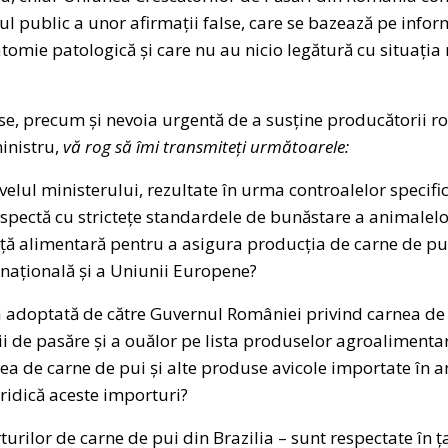
ul public a unor afirmații false, care se bazează pe infor
atomie patologică și care nu au nicio legătură cu situația 
e, precum și nevoia urgentă de a susține producătorii ro
inistru,
vă rog să îmi transmiteți următoarele:
nivelul ministerului, rezultate în urma controalelor specif
spectă cu strictețe standardele de bunăstare a animalelor
anță alimentară pentru a asigura producția de carne de pui 
 națională și a Uniunii Europene?
 adoptată de către Guvernul României privind carnea de 
 de pasăre și a ouălor pe lista produselor agroalimentar
tea de carne de pui și alte produse avicole importate în a
 ridică aceste importuri?
rturilor de carne de pui din Brazilia – sunt respectate în