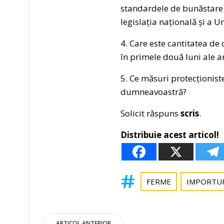
standardele de bunăstare a
legislația națională și a 
4. Care este cantitatea de
în primele două luni ale an
5. Ce măsuri protecționist
dumneavoastră?
Solicit răspuns
scris
.
Distribuie acest articol!
FERME
IMPORTU
ARTICOL ANTERIOR