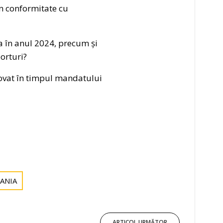
în conformitate cu
ia în anul 2024, precum și
porturi?
movat în timpul mandatului
ANIA
ARTICOL URMĂTOR