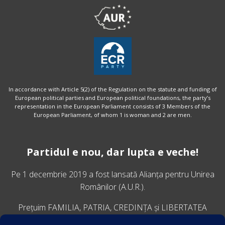
In accordance with Article 5(2) of the Regulation on the statute and funding of
European political parties and European political foundations, the party’s
representation in the European Parliament consists of 3 Members of the
European Parliament, of whom 1 is woman and 2 are men.
Partidul e nou, dar lupta e veche!
Pe 1 decembrie 2019 a fost lansată
Alianța pentru Unirea
Românilor
(A.U.R.).
Prețuim FAMILIA, PATRIA, CREDINȚA și LIBERTATEA