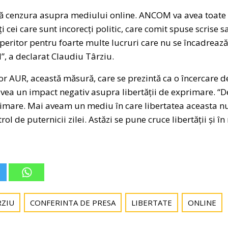
ă cenzura asupra mediului online. ANCOM va avea toate a
i cei care sunt incorecți politic, care comit spuse scrise sa
peritor pentru foarte multe lucruri care nu se încadrează 
l”, a declarat Claudiu Târziu.
ilor AUR, această măsură, care se prezintă ca o încercare 
ea un impact negativ asupra libertății de exprimare. “De
rimare. Mai aveam un mediu în care libertatea aceasta nu
ol de puternicii zilei. Astăzi se pune cruce libertății și î
RZIU
CONFERINTA DE PRESA
LIBERTATE
ONLINE