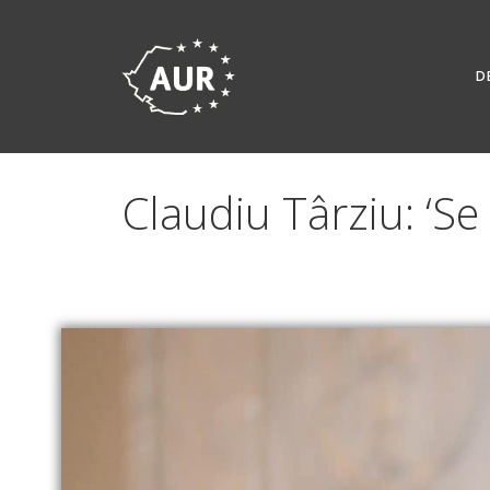
Skip
to
content
D
Claudiu Târziu: ‘Se