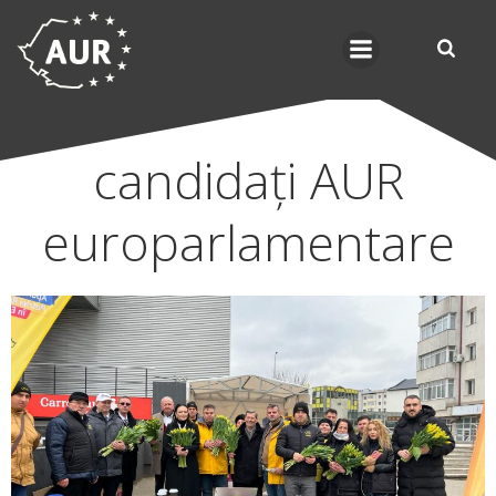
Skip
to
content
candidați AUR
europarlamentare