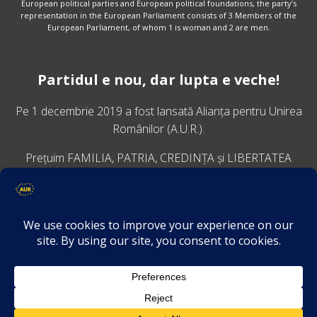
European political parties and European political foundations, the party’s
representation in the European Parliament consists of 3 Members of the
European Parliament, of whom 1 is woman and 2 are men.
Partidul e nou, dar lupta e veche!
Pe 1 decembrie 2019 a fost lansată
Alianța pentru Unirea
Românilor
(A.U.R.).
Prețuim FAMILIA, PATRIA, CREDINȚA și LIBERTATEA
VINO ALĂTURI DE NOI
Descarcă aplicația Platforma AUR
Termeni și condiții de confidențialitate
GDPR