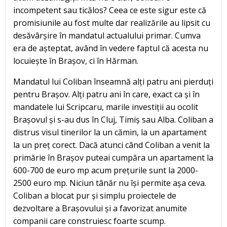
incompetent sau ticălos? Ceea ce este sigur este că
promisiunile au fost multe dar realizările au lipsit cu
desăvârșire în mandatul actualului primar. Cumva
era de așteptat, având în vedere faptul că acesta nu
locuiește în Brașov, ci în Hărman.
Mandatul lui Coliban înseamnă alți patru ani pierduți
pentru Brașov. Alți patru ani în care, exact ca și în
mandatele lui Scripcaru, marile investiții au ocolit
Brașovul și s-au dus în Cluj, Timiș sau Alba. Coliban a
distrus visul tinerilor la un cămin, la un apartament
la un preț corect. Dacă atunci când Coliban a venit la
primărie în Brașov puteai cumpăra un apartament la
600-700 de euro mp acum prețurile sunt la 2000-
2500 euro mp. Niciun tânăr nu își permite așa ceva.
Coliban a blocat pur și simplu proiectele de
dezvoltare a Brașovului și a favorizat anumite
companii care construiesc foarte scump.