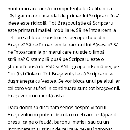
Sunt unii care zic că incompetența lui Coliban i-a
câștigat un nou mandat de primar lui Scripcaru însă
ideea este ridicolă. Tot Brașovul știe că Scripcaru
este primarul mafiei imobiliare. Să ne întoarcem la
cel care a blocat construirea aeroportului din
Brașov? Să ne întoarcem la baronul lui Băsescu? Să
ne întoarcem la primarul care nu știe o limbă
străină? O ștampilă pusă pe Scripcaru este o
ștampilă pusă de PSD și PNL, groparii României, pe
Ciucă și Ciolacu. Tot Brașovul știe că Scripcaru se
dușmănește cu Veștea. Se vor bloca unul pe altul iar
cei care vor suferi în continuare sunt tot brașovenii.
Brașovenii nu merită asta!
Dacă dorim să discutăm serios despre viitorul
Brașovului nu putem discuta cu cel care a stăpânit
orașul ca pe o feudă, baronul mafiei, sau cu un
incompetent susținut de cei care ne-au îngropat