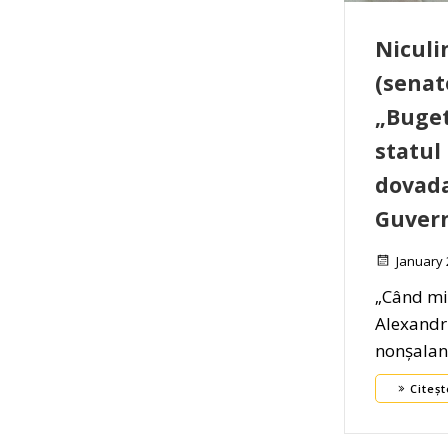
Niculi
(senat
„Buget
statul 
dovada
Guvern
January 
„Când min
Alexandr
nonșalan
Citeșt