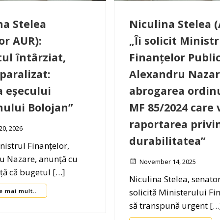
na Stelea
Niculina Stelea (
or AUR):
„Îi solicit Minist
ul întârziat,
Finanțelor Public
paralizat:
Alexandru Nazar
 eșecului
abrogarea ordin
ului Bolojan”
MF 85/2024 care 
raportarea privi
20, 2026
durabilitatea”
istrul Finanțelor,
u Nazare, anunță cu
November 14, 2025
ță că bugetul […]
Niculina Stelea, senato
solicită Ministerului Fi
e mai mult..
să transpună urgent […