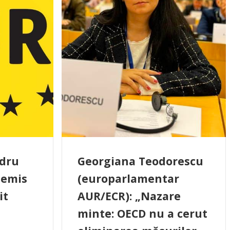
ndru
Georgiana Teodorescu
demis
(europarlamentar
it
AUR/ECR): „Nazare
minte: OECD nu a cerut