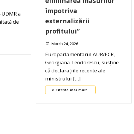
eliminarea măsurilor
împotriva
R-UDMR a
externalizării
itată de
profitului”
March 24, 2026
Europarlamentarul AUR/ECR,
Georgiana Teodorescu, susține
că declarațiile recente ale
ministrului […]
Citește mai mult..