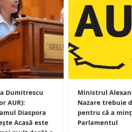
na Dumitrescu
Ministrul Alexa
or AUR):
Nazare trebuie 
amul Diaspora
pentru că a minț
ește Acasă este
Parlamentul