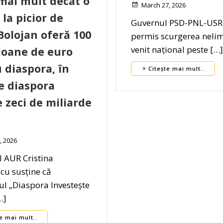
mai mult decât o
March 27, 2026
 la picior de
Guvernul PSD-PNL-US
Bolojan oferă 100
permis scurgerea nelim
venit național peste […]
ioane de euro
 diaspora, în
Citește mai mult..
e diaspora
e zeci de miliarde
, 2026
l AUR Cristina
cu susține că
l „Diaspora Investește
…]
e mai mult..