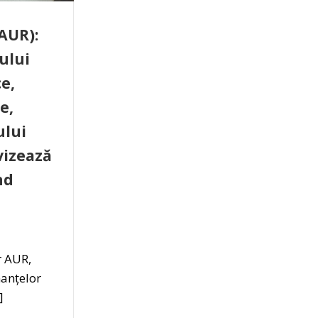
AUR):
rului
e,
e,
ului
vizează
nd
r AUR,
nanțelor
]