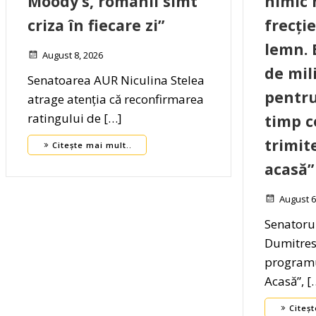
Moody’s, românii simt
nimic 
criza în fiecare zi”
frecție
lemn. 
August 8, 2026
de mil
Senatoarea AUR Niculina Stelea
pentru
atrage atenția că reconfirmarea
ratingului de […]
timp c
trimit
Citește mai mult..
acasă”
August 6
Senatoru
Dumitres
programu
Acasă”, [
Citeșt