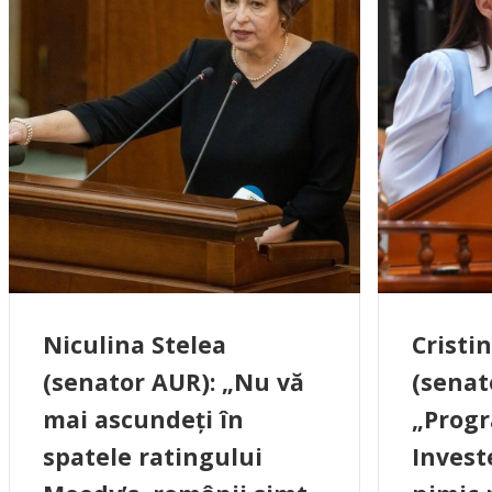
Niculina Stelea
Cristi
(senator AUR): „Nu vă
(senat
mai ascundeți în
„Progr
spatele ratingului
Invest