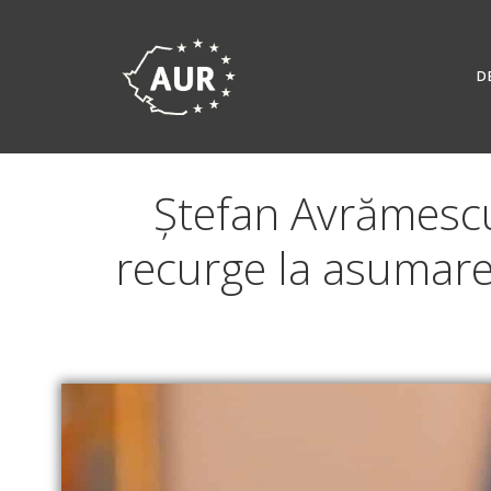
Skip
to
content
D
Ștefan Avrămescu
recurge la asumare