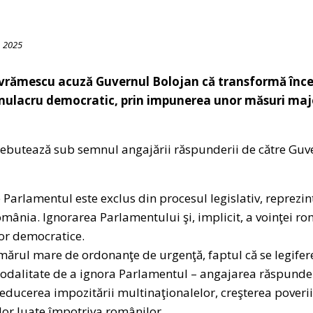
, 2025
rămescu acuză Guvernul Bolojan că transformă încep
mulacru democratic, prin impunerea unor măsuri maj
butează sub semnul angajării răspunderii de către Guve
 Parlamentul este exclus din procesul legislativ, reprezin
mânia. Ignorarea Parlamentului şi, implicit, a voinţei r
lor democratice.
umărul mare de ordonanţe de urgenţă, faptul că se legifer
 modalitate de a ignora Parlamentul – angajarea răspunde
educerea impozitării multinaţionalelor, creşterea poverii
lor luate împotriva românilor.