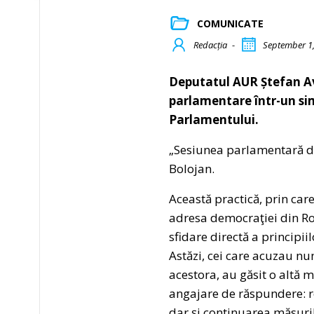
COMUNICATE
Redacția
-
September 1
Deputatul AUR Ștefan Av
parlamentare într-un si
Parlamentului.
„Sesiunea parlamentară de
Bolojan.
Această practică, prin care
adresa democraţiei din Ro
sfidare directă a principii
Astăzi, cei care acuzau n
acestora, au găsit o altă
angajare de răspundere: r
dar şi continuarea măsuri