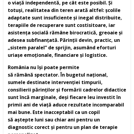
o viaț
ă
independent
ă
, pe cât este posibil. Și
totuși, realitatea din teren arat
ă
altfel: școlile
adaptate sunt insuficiente și inegal distribuite,
terapiile de recuperare sunt costisitoare, iar
asistența social
ă
r
ă
mâne birocratic
ă
, greoaie și
adesea subfinanțat
ă
. P
ă
rinții devin, practic, un
„sistem paralel” de sprijin, asumând eforturi
uriașe emoționale, financiare și logistice.
România nu își poate permite
s
ă
r
ă
mân
ă
spectator. În bugetul național,
sumele destinate intervenției timpurii,
consilierii p
ă
rinților și form
ă
rii cadrelor didactice
sunt înc
ă
marginale, deși fiecare leu investit în
primii ani de viaț
ă
aduce rezultate incomparabil
mai bune. Este inacceptabil ca un copil
s
ă
aștepte luni sau chiar ani pentru un
diagnostic corect și pentru un plan de terapie