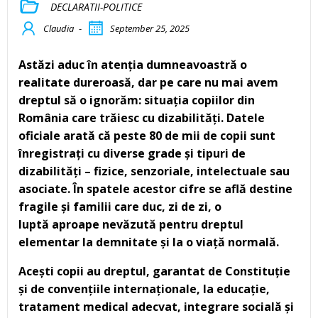
DECLARATII-POLITICE
Claudia
-
September 25, 2025
Ast
ă
zi aduc în atenția dumneavoastr
ă
o
realitate dureroas
ă
, dar pe care nu mai avem
dreptul s
ă
o ignor
ă
m: situația copiilor din
România care tr
ă
iesc cu dizabilit
ă
ți. Datele
oficiale arat
ă
c
ă
peste 80 de mii de copii sunt
înregistrați cu diverse grade și tipuri de
dizabilit
ă
ți – fizice, senzoriale, intelectuale sau
asociate. În spatele acestor cifre se afl
ă
destine
fragile și familii care duc, zi de zi, o
lupt
ă
aproape nev
ă
zut
ă
pentru dreptul
elementar la demnitate și la o viaț
ă
normal
ă
.
Acești copii au dreptul, garantat de Constituție
și de convențiile internaționale, la educație,
tratament medical adecvat, integrare social
ă
și