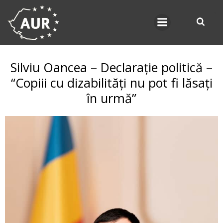
Skip
to
content
Silviu Oancea – Declarație politică –
“Copiii cu dizabilități nu pot fi lăsați
în urmă”