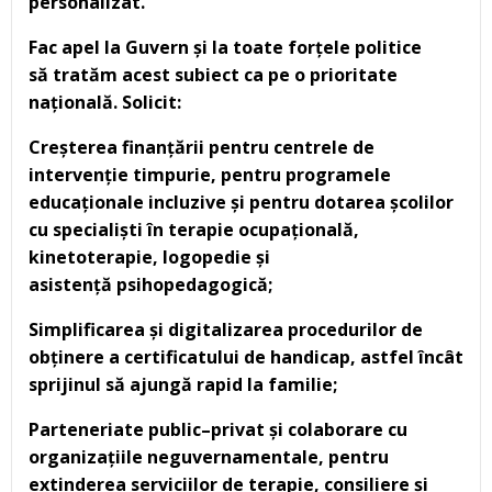
personalizat.
Fac apel la Guvern și la toate forțele politice
s
ă
trat
ă
m acest subiect ca pe o prioritate
național
ă
. Solicit:
Creșterea finanț
ă
rii pentru centrele de
intervenție timpurie, pentru programele
educaționale incluzive și pentru dotarea școlilor
cu specialiști în terapie ocupațional
ă
,
kinetoterapie, logopedie și
asistenț
ă
psihopedagogic
ă
;
Simplificarea și digitalizarea procedurilor de
obținere a certificatului de handicap, astfel încât
sprijinul s
ă
ajung
ă
rapid la familie;
Parteneriate public–privat și colaborare cu
organizațiile neguvernamentale, pentru
extinderea serviciilor de terapie, consiliere și