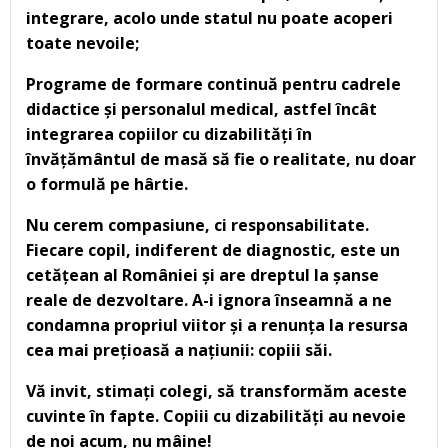
integrare, acolo unde statul nu poate acoperi
toate nevoile;
Programe de formare continu
ă
pentru cadrele
didactice și personalul medical, astfel încât
integrarea copiilor cu dizabilit
ă
ți în
înv
ă
ț
ă
mântul de mas
ă
s
ă
fie o realitate, nu doar
o formul
ă
pe hârtie.
Nu cerem compasiune, ci responsabilitate.
Fiecare copil, indiferent de diagnostic, este un
cet
ă
țean al României și are dreptul la șanse
reale de dezvoltare. A-i ignora înseamn
ă
a ne
condamna propriul viitor și a renunța la resursa
cea mai prețioas
ă
a națiunii: copiii s
ă
i.
V
ă
invit, stimați colegi, s
ă
transform
ă
m aceste
cuvinte în fapte. Copiii cu dizabilit
ă
ți au nevoie
de noi acum, nu mâine!