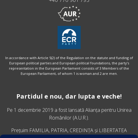
In accordance with Article 5(2) of the Regulation on the statute and funding of
European political parties and European political foundations, the party’s
representation in the European Parliament consists of 3 Members of the
European Parliament, of whom 1 is woman and 2 are men.
Partidul e nou, dar lupta e veche!
Pe 1 decembrie 2019 a fost lansată
Alianța pentru Unirea
Românilor
(A.U.R.).
Prețuim FAMILIA, PATRIA, CREDINȚA și LIBERTATEA