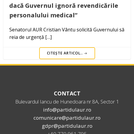
dacă Guvernul ignoră revendicările
personalului medical”
Senatorul AUR Cristian Vântu solicită Guvernului să
reia de urgență […]
CITEȘTE ARTICOL..
CONTACT
Bulevardul Iancu de Hunedoara nr.8A, Sector 1
info@partidulaur.ro
comunicare@partidulaur.ro
gdpr@partidulaur.ro
+40 770 961 795