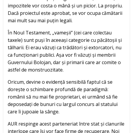
impozitele vor costa o mână și un picior. La propriu.
Dacă proiectul este aprobat, se vor ocupa cămătarii
mai mult sau mai puțin legali.
În Noul Testament, „vameșii” (cei care colectau
taxele) sunt puși în aceeași categorie cu păcătoșii și
tâlharii. Ei erau văzuți ca trădători și extorcatori, nu
ca funcționari publici. Așa vor fi văzuți și membrii
Guvernului Bolojan, dar și primarii care ar comite o
astfel de monstruozitate.
Oricum, devine o evidență sensibilă faptul că se
dorește o schimbare profundă de paradigmă:
românii să nu mai fie proprietari, ei urmând să fie
deposedați de bunuri cu largul concurs al statului
care îi jupoaie la sânge.
AUR respinge acest parteneriat între stat și clanurile
interlope care își vor face firme de recuperare. Noi