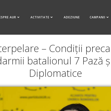
ESPRE AUR
ACTIVITATE
ADEZIUNE
CAMPANII
erpelare – Condiții prec
rmii batalionul 7 Pază și 
Diplomatice