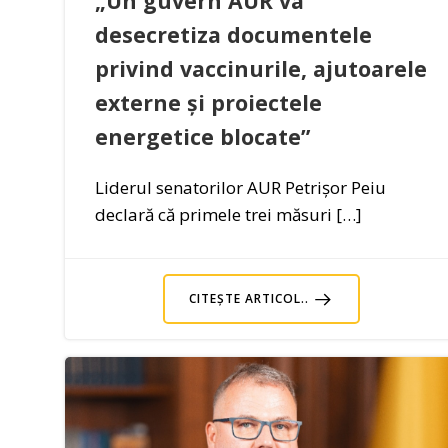
„Un guvern AUR va
desecretiza documentele
privind vaccinurile, ajutoarele
externe și proiectele
energetice blocate”
Liderul senatorilor AUR Petrișor Peiu
declară că primele trei măsuri […]
CITEȘTE ARTICOL..