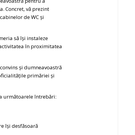
mneavoastră pentru a
a. Concret, vă prezint
a cabinelor de WC și
ria să își instaleze
 activitatea în proximitatea
 convins și dumneavoastră
icialitățile primăriei și
 următoarele întrebări:
e își desfăsoară