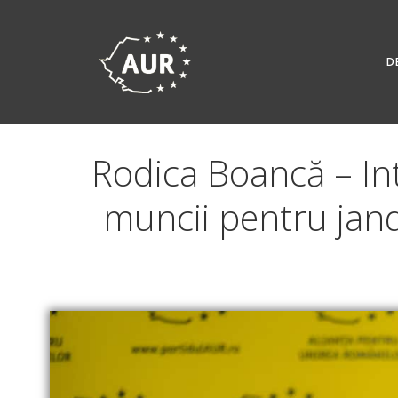
Skip
to
content
D
Rodica Boancă – Int
muncii pentru janda