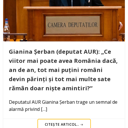
Gianina Șerban (deputat AUR): „Ce
viitor mai poate avea România dacă,
an de an, tot mai puțini români
devin părinți și tot mai multe sate
rămân doar niște amintiri?”
Deputatul AUR Gianina Șerban trage un semnal de
alarmă privind […]
CITEȘTE ARTICOL..