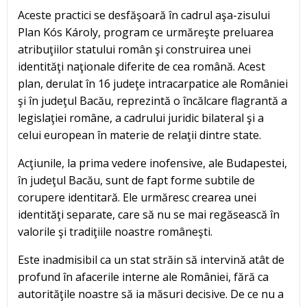
Aceste practici se desfăşoară în cadrul aşa-zisului
Plan Kós Károly, program ce urmăreşte preluarea
atribuţiilor statului român şi construirea unei
identităţi naţionale diferite de cea română. Acest
plan, derulat în 16 judeţe intracarpatice ale României
şi în judeţul Bacău, reprezintă o încălcare flagrantă a
legislaţiei române, a cadrului juridic bilateral şi a
celui european în materie de relaţii dintre state.
Acţiunile, la prima vedere inofensive, ale Budapestei,
în judeţul Bacău, sunt de fapt forme subtile de
corupere identitară. Ele urmăresc crearea unei
identităţi separate, care să nu se mai regăsească în
valorile şi tradiţiile noastre româneşti.
Este inadmisibil ca un stat străin să intervină atât de
profund în afacerile interne ale României, fără ca
autorităţile noastre să ia măsuri decisive. De ce nu a