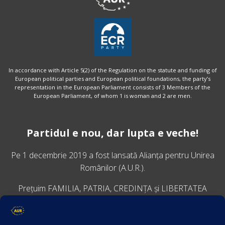
In accordance with Article 5(2) of the Regulation on the statute and funding of
European political parties and European political foundations, the party’s
representation in the European Parliament consists of 3 Members of the
European Parliament, of whom 1 is woman and 2 are men.
Partidul e nou, dar lupta e veche!
Pe 1 decembrie 2019 a fost lansată
Alianța pentru Unirea
Românilor
(A.U.R.).
Prețuim FAMILIA, PATRIA, CREDINȚA și LIBERTATEA