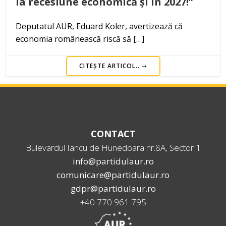
la recesiune economică și în 2027!”
Deputatul AUR, Eduard Koler, avertizează că
economia românească riscă să […]
CITEȘTE ARTICOL..
CONTACT
Bulevardul Iancu de Hunedoara nr.8A, Sector 1
info@partidulaur.ro
comunicare@partidulaur.ro
gdpr@partidulaur.ro
+40 770 961 795