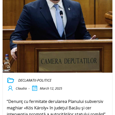
DECLARATII-POLITICE
Claudia
-
March 12, 2025
“Denunţ cu fermitate derularea Planului subversiv
maghiar «Kós Károly» în judeţul Bacău şi cer
intervenţia promptă a autorităţilor statului român!”