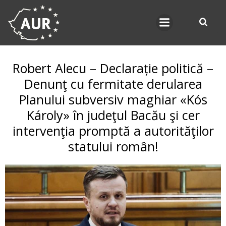
Skip
to
content
Robert Alecu – Declarație politică –
Denunţ cu fermitate derularea
Planului subversiv maghiar «Kós
Károly» în judeţul Bacău şi cer
intervenţia promptă a autorităţilor
statului român!