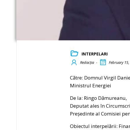
INTERPELARI
Redacția
-
February 15,
Către: Domnul Virgil Dani
Ministrul Energiei
De la: Ringo Dămureanu,
Deputat ales în Circumscri
Președinte al Comisiei pen
Obiectul interpelării: Fin