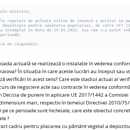
ule ministru, 

le repetate de poluare extrem de intensă a aerului în mu
 dăunătoare pentru sănătatea populației, de către CET II
a întâmplat în data de 29.01.2022, așa cum s-a putut ved
perioadă, 

 să ne răspundeți:
ioada actuală se realizează o instalație în vederea confor
I Craiova? În situația în care aceste lucrări au început sau v
ză verificări în acest sens? Care este stadiul actual al verif
 curs de negociere acte sau contracte în vederea conformă
in Decizia de punere în aplicare UE 2017/1442 a Comisie
 dimensiuni mari, respectiv în temeiul Directivei 2010/75/U
i pe ce perioade sunt încheiate, care este obiectul concret
ate ?
tract cadru pentru placarea cu pământ vegetal a depozitu