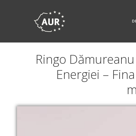
Skip
to
content
D
Ringo Dămureanu –
Energiei – Fina
m