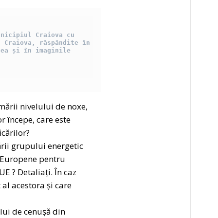
nicipiul Craiova cu 
 Craiova, răspândite în 
ea și în imaginile 
mării nivelului de noxe,
or începe, care este
icărilor?
rii grupului energetic
i Europene pentru
E ? Detaliați. În caz
 al acestora și care
lui de cenușă din