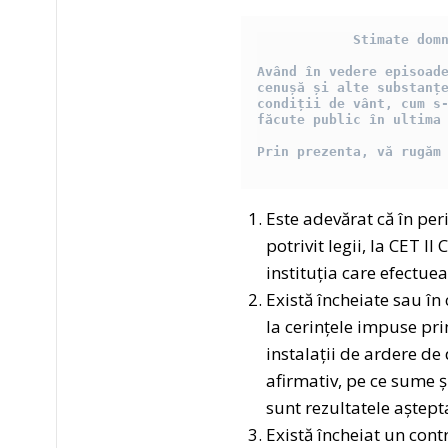
   Stimate domn
Având în vedere episoade
cenușă și alte substanțe
condiții de vânt, cum s-
făcute public în ultima 
Prin prezenta, vă rugăm
Este adevărat că în per
potrivit legii, la CET I
instituția care efectuea
Există încheiate sau în
la cerințele impuse pr
instalații de ardere de
afirmativ, pe ce sume ș
sunt rezultatele aștept
Există încheiat un con