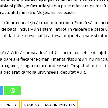
abia-şi plăteşte facturile şi abia pune mâncare pe masă.
i la actualul ministru Moşteanu, nu există.
t, cât am donat şi cât mai putem dona. Știm însă un lucr
 de bază, inclusiv un sistem Patriot, în valoare de peste 
solidaritate, ci este jaf la adresa propriei armate şi toto
i Apărării să spună adevărul. Ce conţin pachetele de ajuto
aloare are fiecare? Românii merită răspunsuri, nu minciu
imagine şi sloganuri aruncate veşnic în spaţiul public d
, a declarat Ramona Bruynseels, deputat AUR.
 DE PRESA
RAMONA IOANA BRUYNSEELS