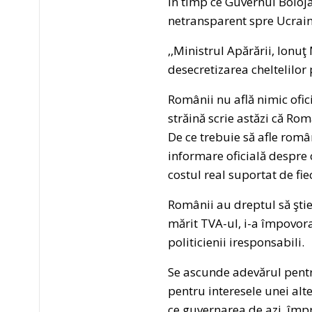
În timp ce Guvernul Boloja
netransparent spre Ucrain
,,Ministrul Apărării, Ion
desecretizarea cheltelilor
Românii nu află nimic ofic
străină scrie astăzi că Ro
De ce trebuie să afle român
informare oficială despre
costul real suportat de fi
Românii au dreptul să ştie
mărit TVA-ul, i-a împovora
politicienii iresponsabili.
Se ascunde adevărul pentr
pentru interesele unei alt
ce guvernarea de azi, împ