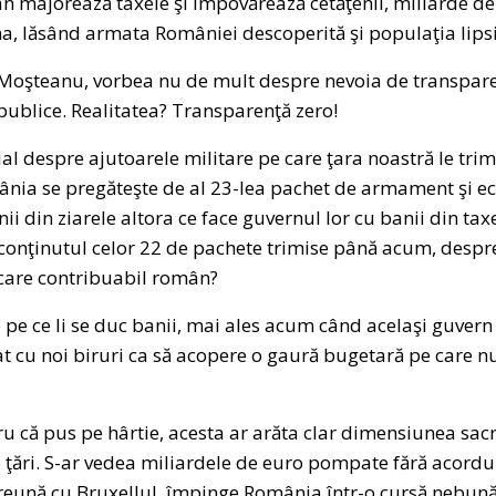
n majorează taxele şi împovărează cetăţenii, miliarde de
a, lăsând armata României descoperită şi populaţia lipsi
uţ Moşteanu, vorbea nu de mult despre nevoia de transpare
 publice. Realitatea? Transparenţă zero!
ial despre ajutoarele militare pe care ţara noastră le trim
mânia se pregăteşte de al 23-lea pachet de armament şi e
ii din ziarele altora ce face guvernul lor cu banii din tax
 conţinutul celor 22 de pachete trimise până acum, despre
ecare contribuabil român?
 pe ce li se duc banii, mai ales acum când acelaşi guvern l
t cu noi biruri ca să acopere o gaură bugetară pe care nu 
u că pus pe hârtie, acesta ar arăta clar dimensiunea sacr
e ţări. S-ar vedea miliardele de euro pompate fără acordu
reună cu Bruxellul, împinge România într-o cursă nebună