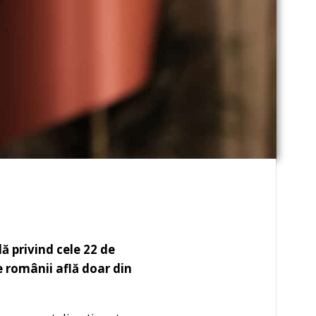
 privind cele 22 de
e românii află doar din