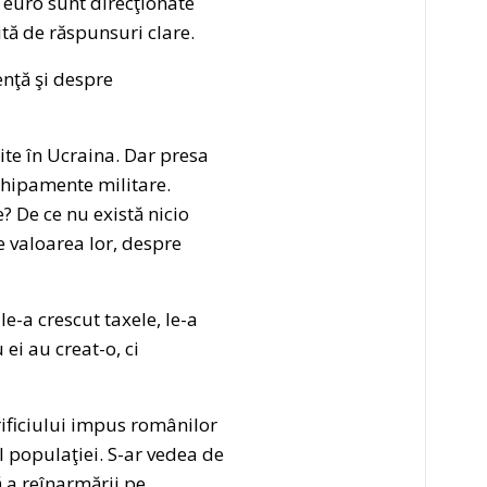
 euro sunt direcţionate
tă de răspunsuri clare.
nţă şi despre
ite în Ucraina. Dar presa
chipamente militare.
e? De ce nu există nicio
 valoarea lor, despre
e-a crescut taxele, le-a
ei au creat-o, ci
ificiului impus românilor
l populaţiei. S-ar vedea de
 a reînarmării pe