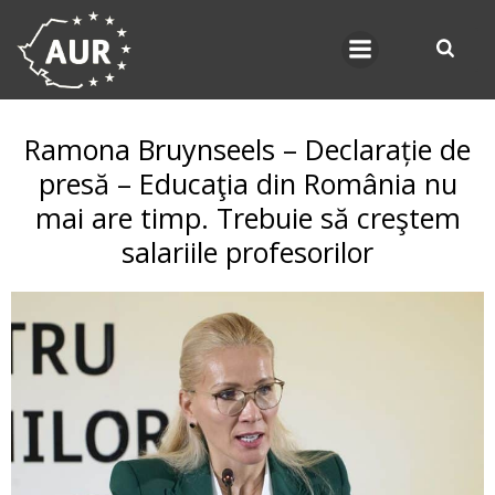
Skip
to
content
Ramona Bruynseels – Declarație de
presă – Educaţia din România nu
mai are timp. Trebuie să creştem
salariile profesorilor