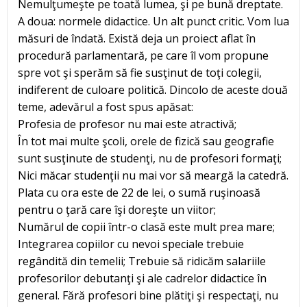
Nemulţumeşte pe toată lumea, şi pe bună dreptate.
A doua: normele didactice. Un alt punct critic. Vom lua
măsuri de îndată. Există deja un proiect aflat în
procedură parlamentară, pe care îl vom propune
spre vot şi sperăm să fie susţinut de toţi colegii,
indiferent de culoare politică. Dincolo de aceste două
teme, adevărul a fost spus apăsat:
Profesia de profesor nu mai este atractivă;
În tot mai multe şcoli, orele de fizică sau geografie
sunt susţinute de studenţi, nu de profesori formaţi;
Nici măcar studenţii nu mai vor să meargă la catedră.
Plata cu ora este de 22 de lei, o sumă ruşinoasă
pentru o ţară care îşi doreşte un viitor;
Numărul de copii într-o clasă este mult prea mare;
Integrarea copiilor cu nevoi speciale trebuie
regândită din temelii; Trebuie să ridicăm salariile
profesorilor debutanţi şi ale cadrelor didactice în
general. Fără profesori bine plătiţi şi respectaţi, nu