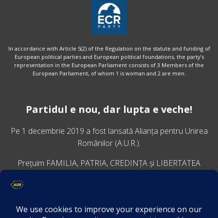
In accordance with Article 5(2) of the Regulation on the statute and funding of
European political parties and European political foundations, the party’s
representation in the European Parliament consists of 3 Members of the
European Parliament, of whom 1 is woman and 2 are men.
Partidul e nou, dar lupta e veche!
Pe 1 decembrie 2019 a fost lansată
Alianța pentru Unirea
Românilor
(A.U.R.).
Prețuim FAMILIA, PATRIA, CREDINȚA și LIBERTATEA