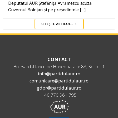
Deputatul AUR Ștefăniță Avrămescu acuză
Guvernul Bolojan și pe președintele […]
CITEȘTE ARTICOL..
CONTACT
Bulevardul Iancu de Hunedoara nr.8A, Sector 1
info@partidulaur.ro
comunicare@partidulaur.ro
gdpr@partidulaur.ro
+40 770 961 795