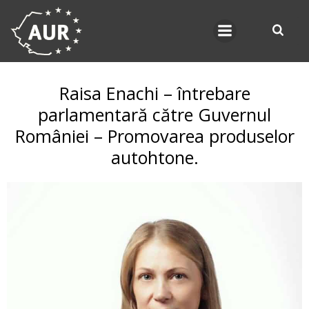
Skip
to
content
Raisa Enachi – întrebare
parlamentară către Guvernul
României – Promovarea produselor
autohtone.