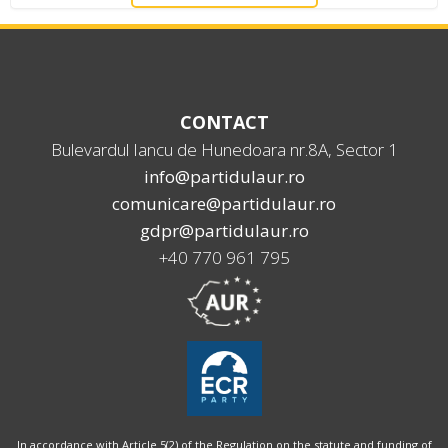
CONTACT
Bulevardul Iancu de Hunedoara nr.8A, Sector 1
info@partidulaur.ro
comunicare@partidulaur.ro
gdpr@partidulaur.ro
+40 770 961 795
In accordance with Article 5(2) of the Regulation on the statute and funding of