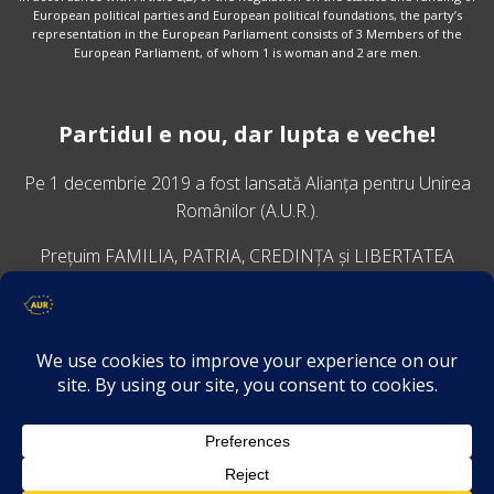
European political parties and European political foundations, the party’s
representation in the European Parliament consists of 3 Members of the
European Parliament, of whom 1 is woman and 2 are men.
Partidul e nou, dar lupta e veche!
Pe 1 decembrie 2019 a fost lansată
Alianța pentru Unirea
Românilor
(A.U.R.).
Prețuim FAMILIA, PATRIA, CREDINȚA și LIBERTATEA
VINO ALĂTURI DE NOI
Descarcă aplicația Platforma AUR
Termeni și condiții de confidențialitate