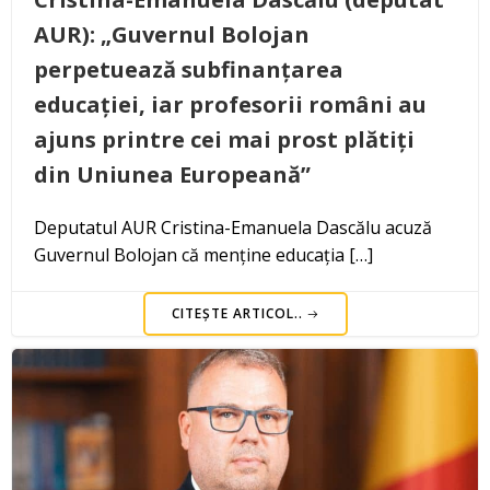
AUR): „Guvernul Bolojan
perpetuează subfinanțarea
educației, iar profesorii români au
ajuns printre cei mai prost plătiți
din Uniunea Europeană”
Deputatul AUR Cristina-Emanuela Dascălu acuză
Guvernul Bolojan că menține educația […]
CITEȘTE ARTICOL..