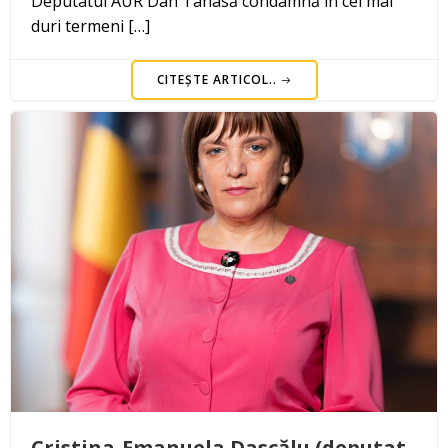
Deputatul AUR Dan Tanasă condamnă în cei mai
duri termeni […]
CITEȘTE ARTICOL..
Cristina-Emanuela Dascălu (deputat