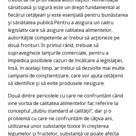
sănătoasă şi sigură este un drept fundamental al
fiecărui cetăţean şi este esenţială pentru bunăstarea
şi sănătatea publică.Pentru a asigura un cadru
legislativ care să asigure calitatea alimentelor,
autorităţile competente ar trebui să acţioneze pe
două fronturi: în primul rând, trebuie să
supravegheze lanţurile comerciale, pentru a
împiedica posibilele cazuri de încălcare a legislaţiei,
însă, în acelaşi timp, ar trebui să dezvolte mai multe
campanii de conştientizare, care vor ajuta cetăţenii
să identifice şi să evite produsele nesigure.
Două dintre pericolele cu care ne confruntăm când
vine vorba de calitatea alimentelor fac referire la
conceptul „dublu standard al calităţii”, dar şi o
problemă cu care ne confruntăm de câţiva ani,
utilizarea unor substanţe toxice în creşterea
legumelor şi fructelor, substanţă ce poate afecta