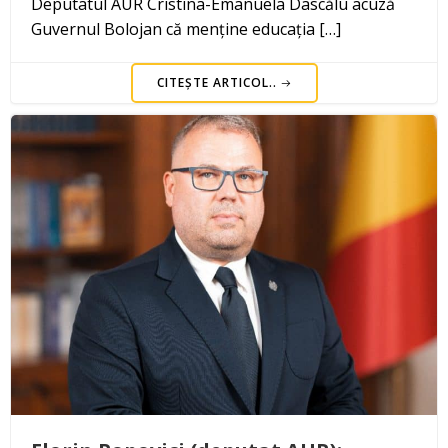
Deputatul AUR Cristina-Emanuela Dascălu acuză
Guvernul Bolojan că menține educația […]
CITEȘTE ARTICOL..