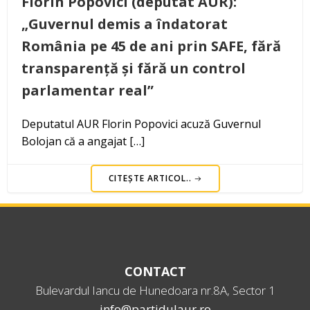
Florin Popovici (deputat AUR):
„Guvernul demis a îndatorat
România pe 45 de ani prin SAFE, fără
transparență și fără un control
parlamentar real”
Deputatul AUR Florin Popovici acuză Guvernul
Bolojan că a angajat […]
CITEȘTE ARTICOL..
CONTACT
Bulevardul Iancu de Hunedoara nr.8A, Sector 1
info@partidulaur.ro