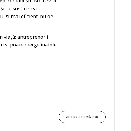
mele românești. Are nevoie
 și de susținerea
u și mai eficient, nu de
 viață: antreprenorii,
ui și poate merge înainte
ARTICOL URMĂTOR