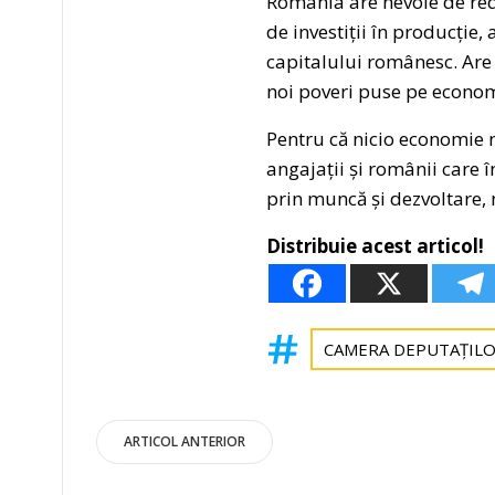
România are nevoie de redu
de investiții în producție,
capitalului românesc. Are 
noi poveri puse pe econom
Pentru că nicio economie n
angajații și românii care 
prin muncă și dezvoltare,
Distribuie acest articol!
CAMERA DEPUTAȚIL
Post
ARTICOL ANTERIOR