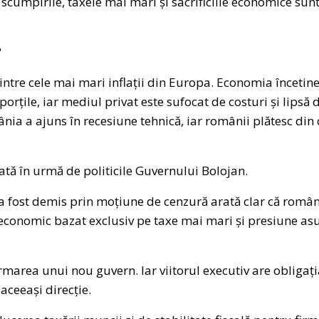
că scumpirile, taxele mai mari și sacrificiile economice su
?
ntre cele mai mari inflații din Europa. Economia încetin
porțile, iar mediul privat este sufocat de costuri și lipsă 
nia a ajuns în recesiune tehnică, iar românii plătesc din
sată în urmă de politicile Guvernului Bolojan.
 a fost demis prin moțiune de cenzură arată clar că român
economic bazat exclusiv pe taxe mai mari și presiune as
formarea unui nou guvern. Iar viitorul executiv are obliga
aceeași direcție.