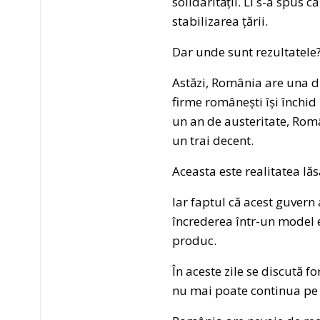
solidarității. Li s-a spus 
stabilizarea țării.
Dar unde sunt rezultatele
Astăzi, România are una di
firme românești își închid 
un an de austeritate, Româ
un trai decent.
Aceasta este realitatea lă
Iar faptul că acest guvern
încrederea într-un model 
produc.
În aceste zile se discută 
nu mai poate continua pe 