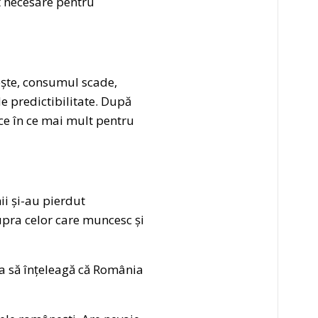
nt necesare pentru
ește, consumul scade,
de predictibilitate. După
 ce în ce mai mult pentru
ii și-au pierdut
upra celor care muncesc și
ția să înțeleagă că România