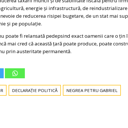
cerea taxării muncii și de stabilitate fiscală pentru fir
 agricultură, energie și infrastructură, de reindustrializare
nevoie de reducerea risipei bugetare, de un stat mai supl
ie și pe populație.
u poate fi relansată pedepsind exact oamenii care o țin în
încă mai cred că această țară poate produce, poate constr
 nu prin austeritate permanentă.
OR
DECLARAȚIE POLITICĂ
NEGREA PETRU GABRIEL
Post