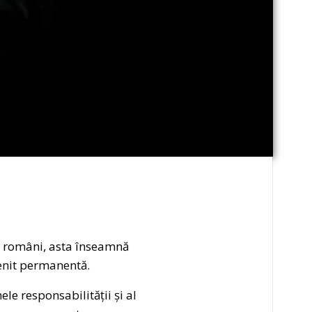
de români, asta înseamnă
venit permanentă.
le responsabilității și al