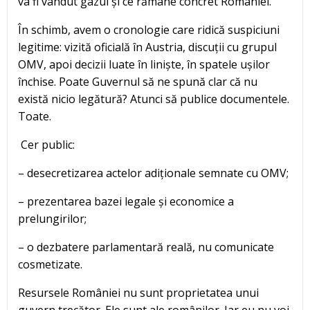
va fi vândut gazul și ce rămâne concret României.
În schimb, avem o cronologie care ridică suspiciuni
legitime: vizită oficială în Austria, discuții cu grupul
OMV, apoi decizii luate în liniște, în spatele ușilor
închise. Poate Guvernul să ne spună clar că nu
există nicio legătură? Atunci să publice documentele.
Toate.
Cer public:
– desecretizarea actelor adiționale semnate cu OMV;
– prezentarea bazei legale și economice a
prelungirilor;
– o dezbatere parlamentară reală, nu comunicate
cosmetizate.
Resursele României nu sunt proprietatea unui
guvern trecător. Ele sunt ale românilor. Iar eu nu voi