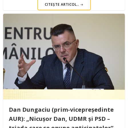
CITEȘTE ARTICOL..
Dan Dungaciu (prim-vicepreședinte
AUR): „Nicușor Dan, UDMR și PSD –
triada care se opune anticipatelor”