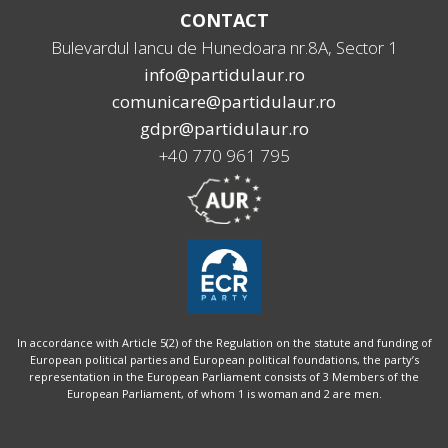
CONTACT
Bulevardul Iancu de Hunedoara nr.8A, Sector 1
info@partidulaur.ro
comunicare@partidulaur.ro
gdpr@partidulaur.ro
+40 770 961 795
In accordance with Article 5(2) of the Regulation on the statute and funding of
European political parties and European political foundations, the party’s
representation in the European Parliament consists of 3 Members of the
European Parliament, of whom 1 is woman and 2 are men.