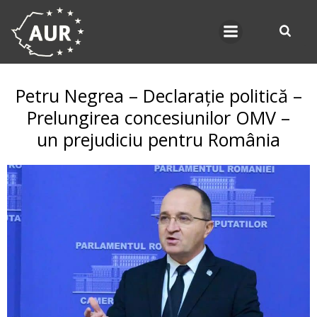
Skip
to
content
Petru Negrea – Declarație politică –
Prelungirea concesiunilor OMV –
un prejudiciu pentru România