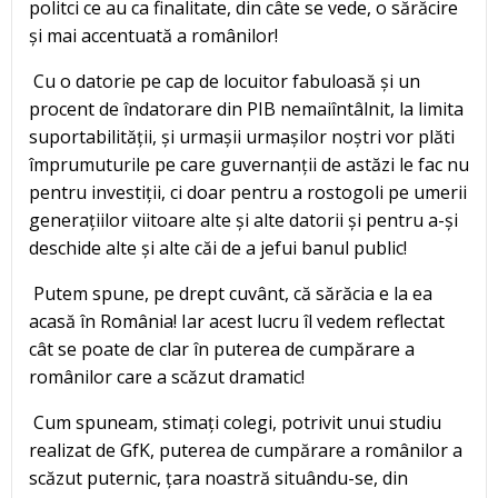
politci ce au ca finalitate, din câte se vede, o sărăcire
și mai accentuată a românilor!
Cu o datorie pe cap de locuitor fabuloasă și un
procent de îndatorare din PIB nemaiîntâlnit, la limita
suportabilității, și urmașii urmașilor noștri vor plăti
împrumuturile pe care guvernanții de astăzi le fac nu
pentru investiții, ci doar pentru a rostogoli pe umerii
generațiilor viitoare alte și alte datorii și pentru a-și
deschide alte și alte căi de a jefui banul public!
Putem spune, pe drept cuvânt, că sărăcia e la ea
acasă în România! Iar acest lucru îl vedem reflectat
cât se poate de clar în puterea de cumpărare a
românilor care a scăzut dramatic!
Cum spuneam, stimați colegi, potrivit unui studiu
realizat de GfK, puterea de cumpărare a românilor a
scăzut puternic, țara noastră situându-se, din