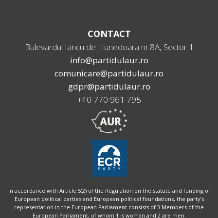
CONTACT
Bulevardul Iancu de Hunedoara nr.8A, Sector 1
info@partidulaur.ro
comunicare@partidulaur.ro
gdpr@partidulaur.ro
+40 770 961 795
In accordance with Article 5(2) of the Regulation on the statute and funding of
European political parties and European political foundations, the party’s
representation in the European Parliament consists of 3 Members of the
European Parliament, of whom 1 is woman and 2 are men.