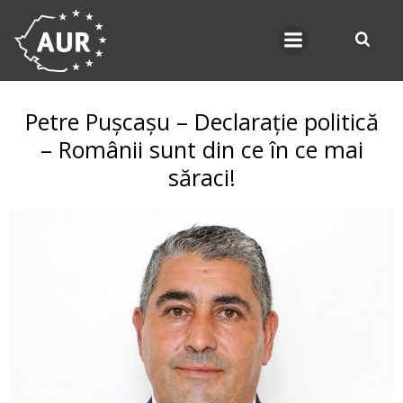
Skip
to
content
Petre Pușcașu – Declarație politică
– Românii sunt din ce în ce mai
săraci!