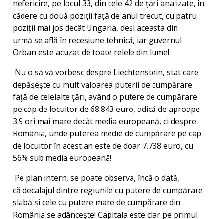
nefericire, pe locul 33, din cele 42 de țări analizate, în
cădere cu două poziții față de anul trecut, cu patru
poziții mai jos decât Ungaria, deși aceasta din
urmă se află în recesiune tehnică, iar guvernul
Orban este acuzat de toate relele din lume!
Nu o să vă vorbesc despre Liechtenstein, stat care
depăşeşte cu mult valoarea puterii de cumpărare
faţă de celelalte ţări, având o putere de cumpărare
pe cap de locuitor de 68.843 euro, adică de aproape
3.9 ori mai mare decât media europeană, ci despre
România, unde puterea medie de cumpărare pe cap
de locuitor în acest an este de doar 7.738 euro, cu
56% sub media europeană!
Pe plan intern, se poate observa, încă o dată,
că decalajul dintre regiunile cu putere de cumpărare
slabă și cele cu putere mare de cumpărare din
România se adâncește! Capitala este clar pe primul