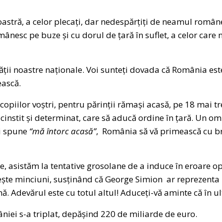
oastră, a celor plecați, dar nedespărțiți de neamul române
mânesc pe buze și cu dorul de țară în suflet, a celor care 
ății noastre naționale. Voi sunteți dovada că România est
ască.
 copiilor voștri, pentru părinții rămași acasă, pe 18 mai 
instit și determinat, care să aducă ordine în țară. Un om 
ți spune
“mă întorc acasă”
, România să vă primească cu bra
ile, asistăm la tentative grosolane de a induce în eroare o
te minciuni, susținând că George Simion ar reprezenta 
ă. Adevărul este cu totul altul! Aduceți-vă aminte că în ult
niei s-a triplat, depășind 220 de miliarde de euro.