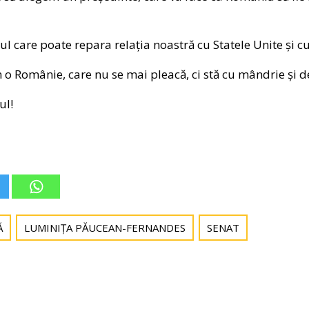
 care poate repara relația noastră cu Statele Unite și cu 
 o Românie, care nu se mai pleacă, ci stă cu mândrie și d
ul!
Ă
LUMINIȚA PĂUCEAN-FERNANDES
SENAT
Post