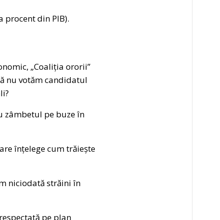
a procent din PIB).
nomic, „Coaliția ororii”
că nu votăm candidatul
li?
u zâmbetul pe buze în
are înțelege cum trăiește
m niciodată străini în
 respectată pe plan