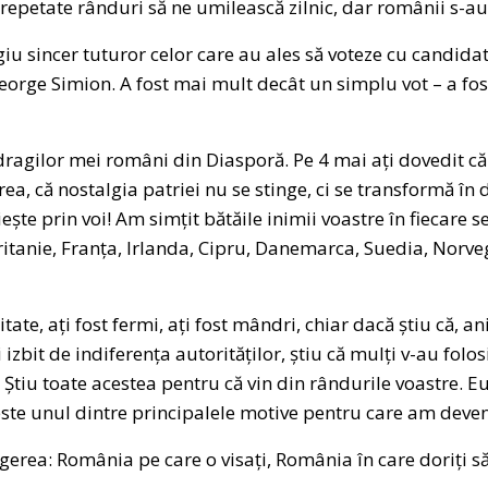
 repetate rânduri să ne umilească zilnic, dar românii s-au
iu sincer tuturor celor care au ales să voteze cu candid
orge Simion. A fost mai mult decât un simplu vot – a fos
dragilor mei români din Diasporă. Pe 4 mai ați dovedit c
ea, că nostalgia patriei nu se stinge, ci se transformă în
iește prin voi! Am simțit bătăile inimii voastre în fiecare s
itanie, Franța, Irlanda, Cipru, Danemarca, Suedia, Norveg
ate, ați fost fermi, ați fost mândri, chiar dacă știu că, ani
ți izbit de indiferența autorităților, știu că mulți v-au fol
. Știu toate acestea pentru că vin din rândurile voastre. Eu
 este unul dintre principalele motive pentru care am deven
gerea: România pe care o visați, România în care doriți să