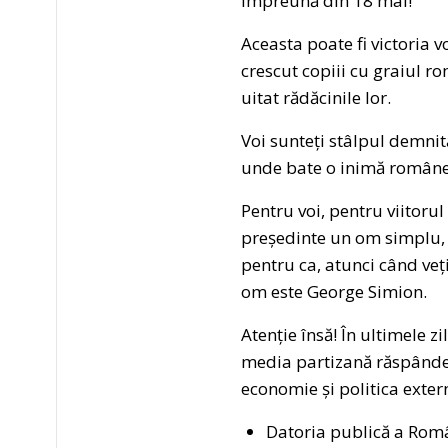
împreună din 18 mai!
Aceasta poate fi victoria v
crescut copiii cu graiul ro
uitat rădăcinile lor.
Voi sunteți stâlpul demnit
unde bate o inimă române
Pentru voi, pentru viitorul
președinte un om simplu, c
pentru ca, atunci când ve
om este George Simion.
Atenție însă! În ultimele z
media partizană răspândeș
economie și politica extern
Datoria publică a Româ