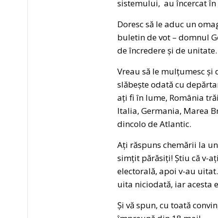
sistemului, au încercat în
Doresc să le aduc un omag
buletin de vot – domnul Ge
de încredere și de unitate.
Vreau să le mulțumesc și 
slăbește odată cu depărtar
ați fi în lume, România tră
Italia, Germania, Marea Br
dincolo de Atlantic.
Ați răspuns chemării la unit
simțit părăsiți! Știu că v-a
electorală, apoi v-au uitat
uita niciodată, iar acesta
Și vă spun, cu toată convin