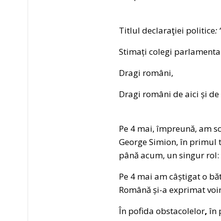
Titlul declaraţiei politice
: 
Stimați colegi parlamentar
Dragi români,
Dragi români de aici și de
Pe 4 mai, împreună, am scr
George Simion, în primul t
până acum, un singur rol: 
Pe 4 mai am câștigat o bă
Română și-a exprimat voinț
În pofida obstacolelor
,
în 