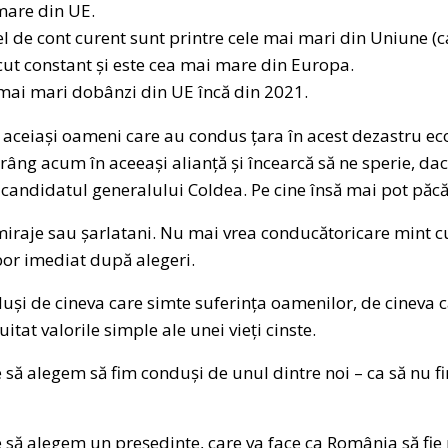
 mare din UE.
cel de cont curent sunt printre cele mai mari din Uniune (c
ut constant și este cea mai mare din Europa.
mai mari dobânzi din UE încă din 2021.
, aceiași oameni care au condus țara în acest dezastru eco
ng acum în aceeași alianță și încearcă să ne sperie, da
candidatul generalului Coldea. Pe cine însă mai pot păcă
raje sau șarlatani. Nu mai vrea conducătoricare mint c
or imediat după alegeri.
uși de cineva care simte suferința oamenilor, de cineva c
itat valorile simple ale unei vieți cinste.
 să alegem să fim conduși de unul dintre noi – ca să nu fi
 să alegem un președinte, care va face ca România să fie