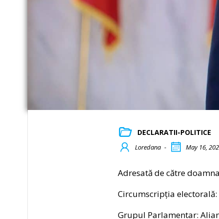
DECLARATII-POLITICE
Loredana
-
May 16, 20
Adresată de către doamn
Circumscripția electorală: 
Grupul Parlamentar: Alia