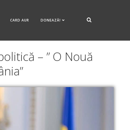
CARD AUR
DONEAZĂ!
olitică – ” O Nouă
ânia”