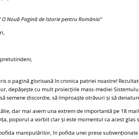
“
O Nouă Pagină de Istorie pentru România”
i,
 pretutindeni,
is o pagină glorioasă în cronica patriei noastre! Rezultat
ur, depășește cu mult proiecțiile mass-mediei Sistemului
să semene discordie, să împroaște otrăvuri și să denatur
tălie, dar mai avem una extrem de importantă pe 18 mai
a, poporul a vorbit clar și este momentul ca acest glas să
pofida manipulărilor, în pofida unei prese subvenționate 