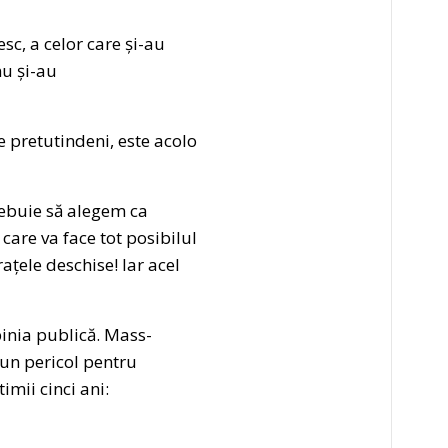
sc, a celor care și-au
nu și-au
e pretutindeni, este acolo
trebuie să alegem ca
care va face tot posibilul
țele deschise! Iar acel
pinia publică. Mass-
un pericol pentru
imii cinci ani: