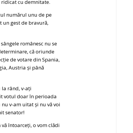
 ridicat cu demnitate.
atul numărul unu de pe
t un gest de bravură,
ă sângele românesc nu se
 determinare, că oriunde
ecție de votare din Spania,
ia, Austria și până
 la rând, v-ați
osit votul doar în perioada
 nu v-am uitat și nu vă voi
it senator!
 vă întoarceți, o vom clădi