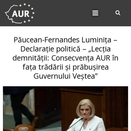
Skip
to
content
Păucean-Fernandes Luminița –
Declarație politică – „Lecția
demnității: Consecvența AUR în
fața trădării și prăbușirea
Guvernului Veștea”