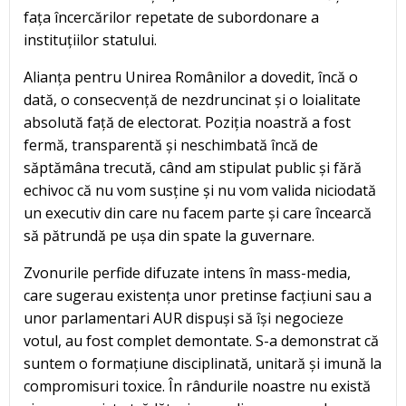
fața încercărilor repetate de subordonare a
instituțiilor statului.
Alianța pentru Unirea Românilor a dovedit, încă o
dată, o consecvență de nezdruncinat și o loialitate
absolută față de electorat. Poziția noastră a fost
fermă, transparentă și neschimbată încă de
săptămâna trecută, când am stipulat public și fără
echivoc că nu vom susține și nu vom valida niciodată
un executiv din care nu facem parte și care încearcă
să pătrundă pe ușa din spate la guvernare.
Zvonurile perfide difuzate intens în mass-media,
care sugerau existența unor pretinse facțiuni sau a
unor parlamentari AUR dispuși să își negocieze
votul, au fost complet demontate. S-a demonstrat că
suntem o formațiune disciplinată, unitară și imună la
compromisuri toxice. În rândurile noastre nu există