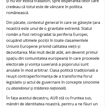
și nu vor exista trădători, spre disperarea celor care
credeau că totul este de vânzare în politica
românească.
Din păcate, contextul general în care se găsește țara
noastră este unul de o gravitate extremă. Statul
român a fost retrogradat la periferia Europei,
ocupând ultimele poziții în toate clasamentele
Uniunii Europene privind calitatea vieții și
dezvoltarea. Mai mult decât atât, am devenit primul
spațiu din comunitatea europeană în care procesele
electorale și voința suverană a poporului sunt
anulate în mod arbitrar. Clasa politică tradițională a
reușit contraperformanța de a transforma forul
legislativ și actul de guvernare în concepte sinonime
cu
abandonul
și
trădarea națională.
În fața acestui dezastru, AUR stă cu fruntea sus,
mândri de identitatea noastră, pentru a ne făuri un