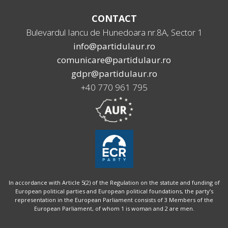
CONTACT
Bulevardul Iancu de Hunedoara nr.8A, Sector 1
info@partidulaur.ro
comunicare@partidulaur.ro
gdpr@partidulaur.ro
+40 770 961 795
In accordance with Article 5(2) of the Regulation on the statute and funding of
European political parties and European political foundations, the party’s
representation in the European Parliament consists of 3 Members of the
European Parliament, of whom 1 is woman and 2 are men.