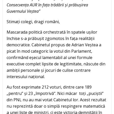
Consecvența AUR în fața trădării și prăbușirea
Guvernului Veștea”
Stimați colegi, dragi români,
Mascarada politică orchestrată în spatele ușilor
închise s-a prăbușit zgomotos în fața realității
democratice. Cabinetul propus de Adrian Veștea a
picat în mod categoric la votul din Parlament,
confirmând eșecul lamentabil al unei formule
executive complet lipsite de legitimitate, născute din
ambiții personale și jocuri de culise contrare
interesului național.
Au fost exprimate 212 voturi, dintre care 189
„pentru” și 23 „împotrivă”. Nici măcar toți „puciștii”
din PNL nu au mai votat Cabinetul lor. Acest rezultat
nu reprezintă doar o simplă respingere matematică
a unei liste de miniștri, ci este victoria demnității în