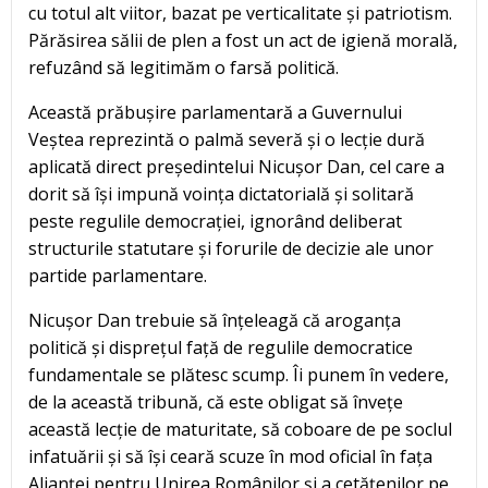
cu totul alt viitor, bazat pe verticalitate și patriotism.
Părăsirea sălii de plen a fost un act de igienă morală,
refuzând să legitimăm o farsă politică.
Această prăbușire parlamentară a Guvernului
Veștea reprezintă o palmă severă și o lecție dură
aplicată direct președintelui Nicușor Dan, cel care a
dorit să își impună voința dictatorială și solitară
peste regulile democrației, ignorând deliberat
structurile statutare și forurile de decizie ale unor
partide parlamentare.
Nicușor Dan trebuie să înțeleagă că aroganța
politică și disprețul față de regulile democratice
fundamentale se plătesc scump. Îi punem în vedere,
de la această tribună, că este obligat să învețe
această lecție de maturitate, să coboare de pe soclul
infatuării și să își ceară scuze în mod oficial în fața
Alianței pentru Unirea Românilor și a cetățenilor pe