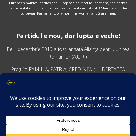
European political parties and European political foundations, the party’s
representation in the European Parliament consists of 3 Members of the
European Parliament, of whom 1 is woman and 2 are men.
Partidul e nou, dar lupta e veche!
Pe 1 decembrie 2019 a fost lansată
Alianța pentru Unirea
Românilor
(A.U.R.).
Prețuim FAMILIA, PATRIA, CREDINȚA și LIBERTATEA
VINO ALĂTURI DE NOI
Descarcă aplicația Platforma AUR
Termeni și condiții de confidențialitate
GDPR