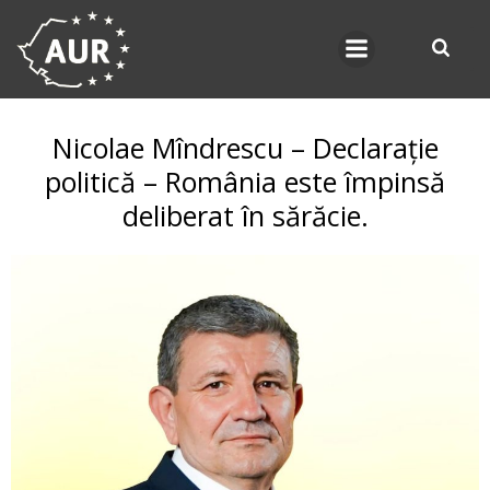
Skip
to
content
Nicolae Mîndrescu – Declarație
politică – România este împinsă
deliberat în sărăcie.