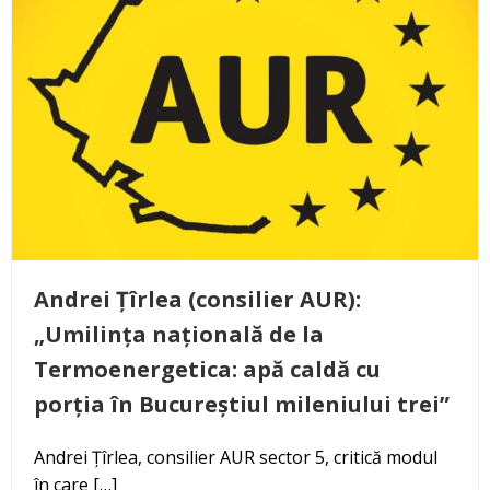
Andrei Țîrlea (consilier AUR):
„Umilința națională de la
Termoenergetica: apă caldă cu
porția în Bucureștiul mileniului trei”
Andrei Țîrlea, consilier AUR sector 5, critică modul
în care […]