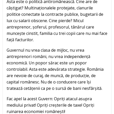
Asta este o politică antiromânească. Cine are de
câștigat? Multinaționalele protejate, clanurile
politice conectate la contracte publice, bugetarii de
lux cu salarii obscene. Cine pierde? Micul
antreprenor, șoferul, profesorul, tânărul care
muncește cinstit, familia cu trei copii care nu mai face
față facturilor.
Guvernul nu vrea clasa de mijloc, nu vrea
antreprenori români, nu vrea independență
economică. Un popor sărac este un popor
controlabil. Asta este adevărata strategie. România
are nevoie de curaj, de muncă, de producție, de
capital românesc. Nu de o conducere care își
tratează cetățenii ca pe o sursă de bani nesfârșită.
Fac apel la acest Guvern: Opriți atacul asupra
mediului privat! Opriți creșterile de taxe! Opriți
ruinarea economiei românești!