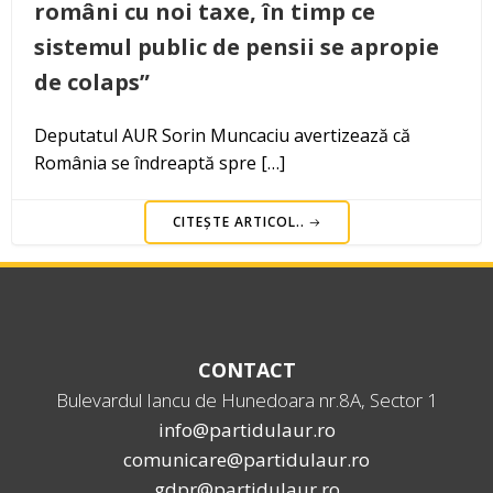
români cu noi taxe, în timp ce
sistemul public de pensii se apropie
de colaps”
Deputatul AUR Sorin Muncaciu avertizează că
România se îndreaptă spre […]
CITEȘTE ARTICOL..
CONTACT
Bulevardul Iancu de Hunedoara nr.8A, Sector 1
info@partidulaur.ro
comunicare@partidulaur.ro
gdpr@partidulaur.ro