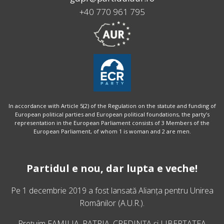
+40 770 961 795
In accordance with Article 5(2) of the Regulation on the statute and funding of
European political parties and European political foundations, the party’s
representation in the European Parliament consists of 3 Members of the
European Parliament, of whom 1 is woman and 2 are men.
Partidul e nou, dar lupta e veche!
Pe 1 decembrie 2019 a fost lansată
Alianța pentru Unirea
Românilor
(A.U.R.).
Prețuim FAMILIA, PATRIA, CREDINȚA și LIBERTATEA