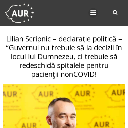
Skip
to
content
Lilian Scripnic – declarație politică –
“Guvernul nu trebuie să ia decizii în
locul lui Dumnezeu, ci trebuie să
redeschidă spitalele pentru
pacienţii nonCOVID!