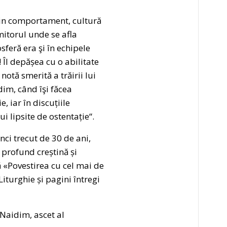
rin comportament, cultură
rmitorul unde se afla
feră era şi în echipele
 Îl depășea cu o abilitate
otă smerită a trăirii lui
dim, când îşi făcea
, iar în discuțiile
i lipsite de ostentație“.
nci trecut de 30 de ani,
 profund creștină și
ă «Povestirea cu cel mai de
Liturghie și pagini întregi
Naidim, ascet al