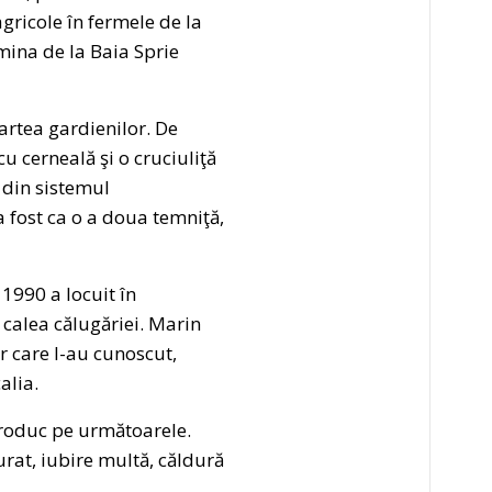
gricole în fermele de la
 mina de la Baia Sprie
artea gardienilor. De
u cerneală şi o cruciuliţă
 din sistemul
a fost ca o a doua temniţă,
1990 a locuit în
 calea călugăriei. Marin
r care l-au cunoscut,
alia.
 produc pe următoarele.
Curat, iubire multă, căldură