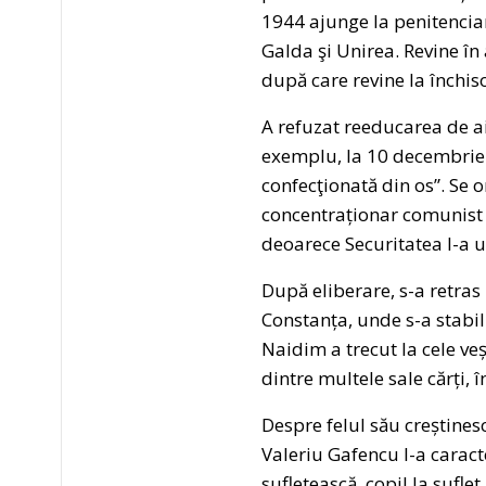
1944 ajunge la penitenciar
Galda şi Unirea. Revine în 
după care revine la închiso
A refuzat reeducarea de a
exemplu, la 10 decembrie 19
confecţionată din os”. Se 
concentraționar comunist pr
deoarece Securitatea l-a u
După eliberare, s-a retras
Constanța, unde s-a stabil
Naidim a trecut la cele ve
dintre multele sale cărți, 
Despre felul său creștines
Valeriu Gafencu l-a caracte
sufletească, copil la suflet