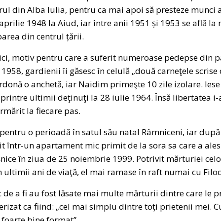
ul din Alba Iulia, pentru ca mai apoi să presteze munci a
aprilie 1948 la Aiud, iar între anii 1951 și 1953 se află la
area din centrul țării.
ici, motiv pentru care a suferit numeroase pedepse din p
58, gardienii îi găsesc în celulă „două carneţele scrise c
ordonă o anchetă, iar Naidim primeşte 10 zile izolare. Iese
intre ultimii deţinuţi la 28 iulie 1964. Însă libertatea i-
rmărit la fiecare pas.
 pentru o perioadă în satul său natal Râmniceni, iar după 
it într-un apartament mic primit de la sora sa care a ales
șnice în ziua de 25 noiembrie 1999. Potrivit mărturiei celo
în ultimii ani de viaţă, el mai ramase în raft numai cu Filoc
c de a fi au fost lăsate mai multe mărturii dintre care le
rizat ca fiind: „cel mai simplu dintre toți prietenii mei. 
, foarte bine format”.