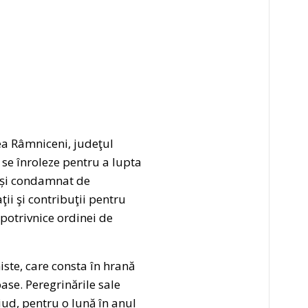
tea Râmniceni, judeţul
 se înroleze pentru a lupta
t și condamnat de
ii şi contribuţii pentru
 potrivnice ordinei de
iste, care consta în hrană
ase. Peregrinările sale
iud, pentru o lună în anul