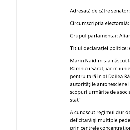
Adresată de către senator:
Circumscripția electorală:
Grupul parlamentar: Alia
Titlul declarației politice:
M
Marin Naidim s-a născut la
Râmnicu Sărat, iar în iuni
pentru țară în al Doilea 
autoritățile antonesciene 
scopuri urmărite de asociaţ
stat”.
A cunoscut regimul dur de 
deficitară şi multiple ped
prin centrele concentrațio