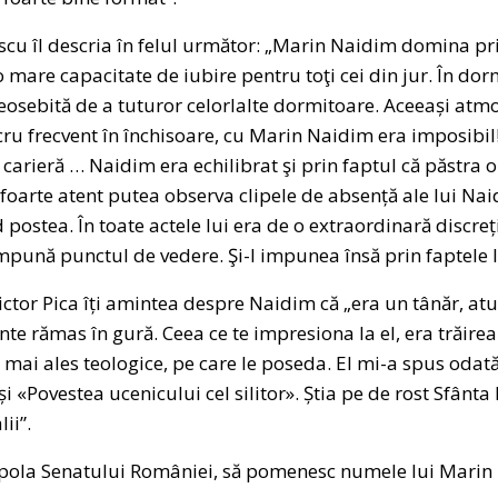
escu îl descria în felul următor: „Marin Naidim domina p
 o mare capacitate de iubire pentru toţi cei din jur. În do
sebită de a tuturor celorlalte dormitoare. Aceeași atmos
cru frecvent în închisoare, cu Marin Naidim era imposibil!
rieră … Naidim era echilibrat şi prin faptul că păstra o n
foarte atent putea observa clipele de absență ale lui Nai
postea. În toate actele lui era de o extraordinară discreție
mpună punctul de vedere. Şi-l impunea însă prin faptele lu
ictor Pica îți amintea despre Naidim că „era un tânăr, atu
nte rămas în gură. Ceea ce te impresiona la el, era trăirea
ar mai ales teologice, pe care le poseda. El mi-a spus odat
 «Povestea ucenicului cel silitor». Știa pe de rost Sfânta 
lii”.
pola Senatului României, să pomenesc numele lui Marin 