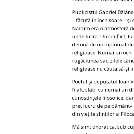
Publicistul Gabriel Bălăn
– făcută în închisoare – şi
Naidim era o atmosferă deo
unde lucra. Un conflict, lu
demnă de un diplomat de ca
religioase. Numai un ochi 
rugăciunea sau zilele când 
religioase nu căuta să-şi i
Poetul și deputatul Ioan V
înalt, slab, cu numai un di
cunoștințele filosofice, d
preț lucru de pe pământ» și
din viețile sfinților și Filoca
Mă simt onorat ca, sub cu