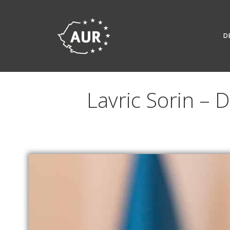
Skip
to
content
D
Lavric Sorin – D