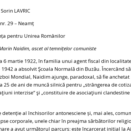
 Sorin LAVRIC
 nr. 29 – Neamț
nța pentru Unirea Românilor
arin Naidim, ascet al temnițelor comuniste
 6 martie 1922, în familia unui agent fiscal din localita
e 1942 a absolvit Şcoala Normală din Buzău. Încercând să
Război Mondial, Naidim ajunge, paradoxal, să fie ancheta
la 25 de ani de muncă silnică pentru „strângerea de cotizaţ
iuni interzise“ şi „constituire de asociaţiuni clandestine
detenție al închisorilor antonesciene și, mai ales, comun
epse corporale, unele chiar în preajma sărbătorilor religio
nare a avut următorul parcurs: este încarcerat inițial la A