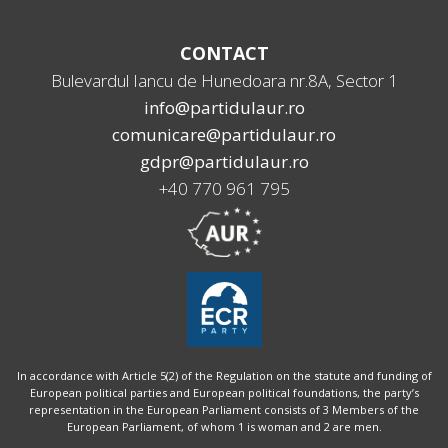
CONTACT
Bulevardul Iancu de Hunedoara nr.8A, Sector 1
info@partidulaur.ro
comunicare@partidulaur.ro
gdpr@partidulaur.ro
+40 770 961 795
In accordance with Article 5(2) of the Regulation on the statute and funding of
European political parties and European political foundations, the party’s
representation in the European Parliament consists of 3 Members of the
European Parliament, of whom 1 is woman and 2 are men.