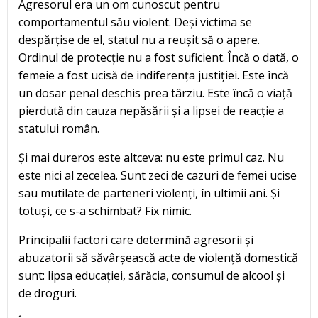
Agresorul era un om cunoscut pentru
comportamentul său violent. Deși victima se
despărțise de el, statul nu a reușit să o apere.
Ordinul de protecție nu a fost suficient. Încă o dată, o
femeie a fost ucisă de indiferența justiției. Este încă
un dosar penal deschis prea târziu. Este încă o viață
pierdută din cauza nepăsării și a lipsei de reacție a
statului român.
Și mai dureros este altceva: nu este primul caz. Nu
este nici al zecelea. Sunt zeci de cazuri de femei ucise
sau mutilate de parteneri violenți, în ultimii ani. Și
totuși, ce s-a schimbat? Fix nimic.
Principalii factori care determină agresorii și
abuzatorii să săvârșească acte de violență domestică
sunt: lipsa educației, sărăcia, consumul de alcool și
de droguri.