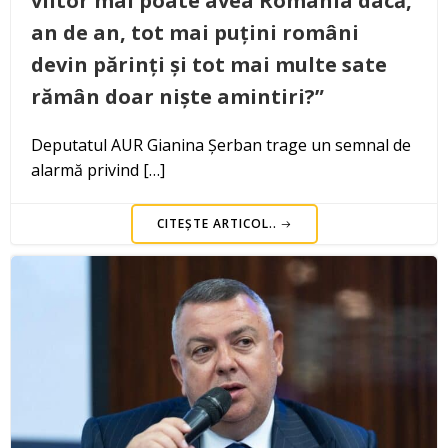
viitor mai poate avea România dacă,
an de an, tot mai puțini români
devin părinți și tot mai multe sate
rămân doar niște amintiri?”
Deputatul AUR Gianina Șerban trage un semnal de
alarmă privind […]
CITEȘTE ARTICOL..