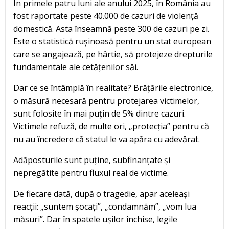
În primele patru luni ale anului 2025, în România au
fost raportate peste 40.000 de cazuri de violență
domestică. Asta înseamnă peste 300 de cazuri pe zi.
Este o statistică rușinoasă pentru un stat european
care se angajează, pe hârtie, să protejeze drepturile
fundamentale ale cetățenilor săi.
Dar ce se întâmplă în realitate? Brățările electronice,
o măsură necesară pentru protejarea victimelor,
sunt folosite în mai puțin de 5% dintre cazuri.
Victimele refuză, de multe ori, „protecția” pentru că
nu au încredere că statul le va apăra cu adevărat.
Adăposturile sunt puține, subfinanțate și
nepregătite pentru fluxul real de victime.
De fiecare dată, după o tragedie, apar aceleași
reacții: „suntem șocați”, „condamnăm”, „vom lua
măsuri”. Dar în spatele ușilor închise, legile