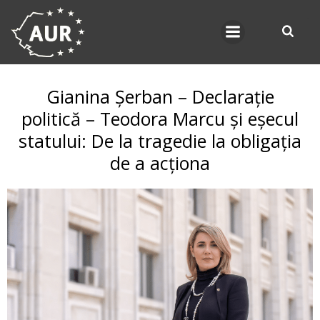
Skip
to
content
Gianina Șerban – Declarație
politică – Teodora Marcu și eșecul
statului: De la tragedie la obligația
de a acționa