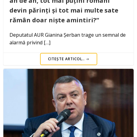
an de an, tot mai puțini români
devin părinți și tot mai multe sate
rămân doar niște amintiri?”
Deputatul AUR Gianina Șerban trage un semnal de
alarmă privind […]
CITEȘTE ARTICOL..