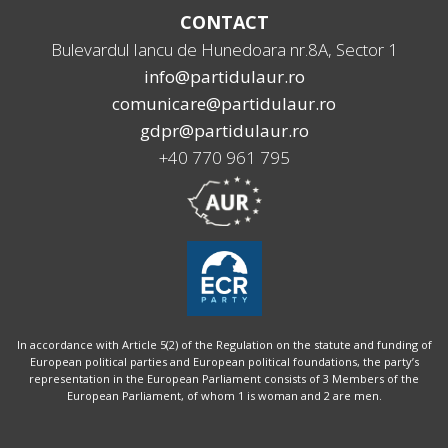
CONTACT
Bulevardul Iancu de Hunedoara nr.8A, Sector 1
info@partidulaur.ro
comunicare@partidulaur.ro
gdpr@partidulaur.ro
+40 770 961 795
In accordance with Article 5(2) of the Regulation on the statute and funding of
European political parties and European political foundations, the party’s
representation in the European Parliament consists of 3 Members of the
European Parliament, of whom 1 is woman and 2 are men.