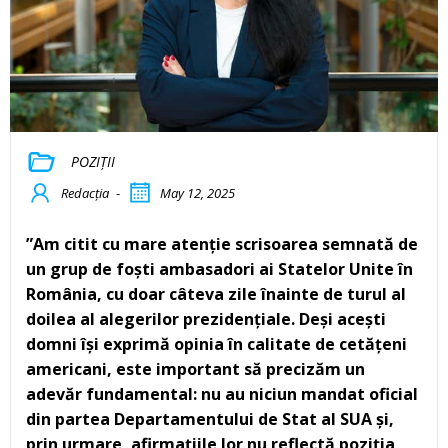
POZIȚII
Redacția
-
May 12, 2025
”Am citit cu mare atenție scrisoarea semnată de
un grup de foști ambasadori ai Statelor Unite în
România, cu doar câteva zile înainte de turul al
doilea al alegerilor prezidențiale. Deși acești
domni își exprimă opinia în calitate de cetățeni
americani, este important să precizăm un
adevăr fundamental: nu au niciun mandat oficial
din partea Departamentului de Stat al SUA și,
prin urmare, afirmațiile lor nu reflectă poziția