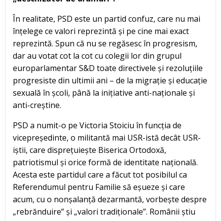
În realitate, PSD este un partid confuz, care nu mai
înțelege ce valori reprezintă și pe cine mai exact
reprezintă. Spun că nu se regăsesc în progresism,
dar au votat cot la cot cu colegii lor din grupul
europarlamentar S&D toate directivele și rezoluțiile
progresiste din ultimii ani – de la migrație și educație
sexuală în școli, până la inițiative anti-naționale și
anti-creștine.
PSD a numit-o pe Victoria Stoiciu în funcția de
vicepreședinte, o militantă mai USR-istă decât USR-
iștii, care disprețuiește Biserica Ortodoxă,
patriotismul și orice formă de identitate națională.
Acesta este partidul care a făcut tot posibilul ca
Referendumul pentru Familie să eșueze și care
acum, cu o nonșalanță dezarmantă, vorbește despre
„rebrănduire” și „valori tradiționale”. Românii știu