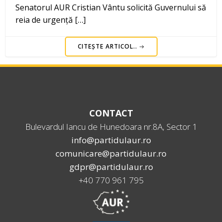
Senatorul AUR Cristian Vântu solicită Guvernului să
reia de urgență […]
CITEȘTE ARTICOL..
CONTACT
Bulevardul Iancu de Hunedoara nr.8A, Sector 1
info@partidulaur.ro
comunicare@partidulaur.ro
gdpr@partidulaur.ro
+40 770 961 795