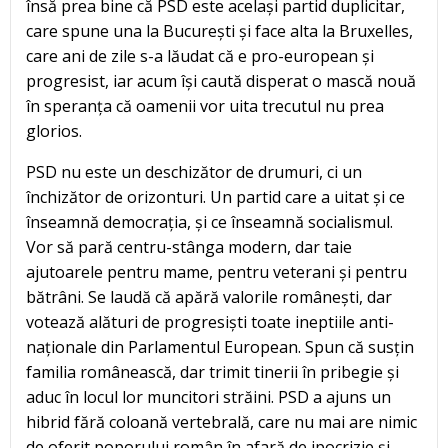
însă prea bine că PSD este același partid duplicitar,
care spune una la București și face alta la Bruxelles,
care ani de zile s-a lăudat că e pro-european și
progresist, iar acum își caută disperat o mască nouă
în speranța că oamenii vor uita trecutul nu prea
glorios.
PSD nu este un deschizător de drumuri, ci un
închizător de orizonturi. Un partid care a uitat și ce
înseamnă democrația, și ce înseamnă socialismul.
Vor să pară centru-stânga modern, dar taie
ajutoarele pentru mame, pentru veterani și pentru
bătrâni. Se laudă că apără valorile românești, dar
votează alături de progresiști toate ineptiile anti-
naționale din Parlamentul European. Spun că susțin
familia românească, dar trimit tinerii în pribegie și
aduc în locul lor muncitori străini. PSD a ajuns un
hibrid fără coloană vertebrală, care nu mai are nimic
de oferit poporului român în afară de ipocrizie și