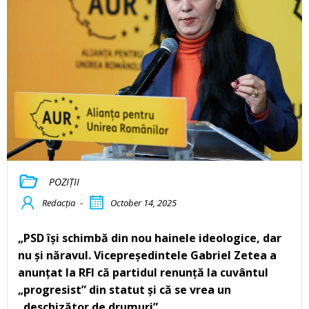
POZIȚII
Redacția
-
October 14, 2025
„PSD își schimbă din nou hainele ideologice, dar
nu și năravul. Vicepreședintele Gabriel Zetea a
anunțat la RFI că partidul renunță la cuvântul
„progresist” din statut și că se vrea un
„deschizător de drumuri”.