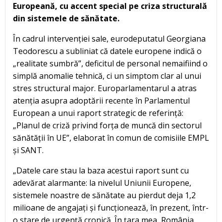
Europeană, cu accent special pe criza structurală
din sistemele de sănătate.
În cadrul intervenției sale, eurodeputatul Georgiana
Teodorescu a subliniat că datele europene indică o
„realitate sumbră”, deficitul de personal nemaifiind o
simplă anomalie tehnică, ci un simptom clar al unui
stres structural major. Europarlamentarul a atras
atenția asupra adoptării recente în Parlamentul
European a unui raport strategic de referință:
„Planul de criză privind forța de muncă din sectorul
sănătății în UE”, elaborat în comun de comisiile EMPL
și SANT.
„Datele care stau la baza acestui raport sunt cu
adevărat alarmante: la nivelul Uniunii Europene,
sistemele noastre de sănătate au pierdut deja 1,2
milioane de angajați și funcționează, în prezent, într-
o stare de urgență cronică. În țara mea, România,