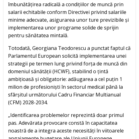
îmbunătățirea radicală a condițiilor de muncă prin
salarii echitabile conform Directivei privind salariile
minime adecvate, asigurarea unor ture previzibile și
implementarea unor programe solide de sprijin
pentru sănătatea mintală.
Totodată, Georgiana Teodorescu a punctat faptul că
Parlamentul European solicită implementarea unei
strategii pe termen lung privind forța de muncă din
domeniul sănătății (HCWF), stabilind o țintă
ambițioasă și obligatorie: adăugarea a cel puțin 1
milion de profesioniști în sectorul medical până la
sfârșitul următorului Cadru Financiar Multianual
(CFM) 2028-2034.
„Identificarea problemelor reprezintă doar primul
pas. Adevărata provocare constă în capacitatea
noastră de a integra aceste necesități în viitoarele
angajamente bugetare ale Uniunii Europene.