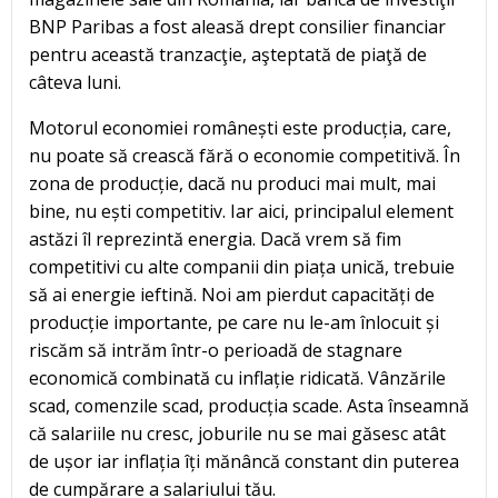
BNP Paribas a fost aleasă drept consilier financiar
pentru această tranzacţie, aşteptată de piaţă de
câteva luni.
Motorul economiei românești este producția, care,
nu poate să crească fără o economie competitivă. În
zona de producție, dacă nu produci mai mult, mai
bine, nu ești competitiv. Iar aici, principalul element
astăzi îl reprezintă energia. Dacă vrem să fim
competitivi cu alte companii din piața unică, trebuie
să ai energie ieftină. Noi am pierdut capacități de
producție importante, pe care nu le-am înlocuit și
riscăm să intrăm într-o perioadă de stagnare
economică combinată cu inflație ridicată. Vânzările
scad, comenzile scad, producția scade. Asta înseamnă
că salariile nu cresc, joburile nu se mai găsesc atât
de ușor iar inflația îți mănâncă constant din puterea
de cumpărare a salariului tău.