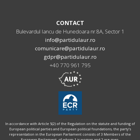
CONTACT
Bulevardul Iancu de Hunedoara nr.8A, Sector 1
info@partidulaur.ro
comunicare@partidulaur.ro
gdpr@partidulaur.ro
+40 770 961 795
In accordance with Article 5(2) of the Regulation on the statute and funding of
European political parties and European political foundations, the party’s
representation in the European Parliament consists of 3 Members of the
European Parliament, of whom 1 is woman and 2 are men.