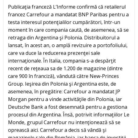
Publicaţia franceză L’Informe confirmă că retailerul
francez Carrefour a mandatat BNP Paribas pentru a
testa interesul potenţialilor cumpărători, într-un
moment în care compania caută, de asemenea, să se
retraga din Argentina şi Polonia. Distribuitorul a
lansat, în acest an, o amplă revizuire a portofoliului,
care va duce la reducerea prezenţei sale
internaţionale. În Italia, compania s-a despărţit
recent de reţeaua sa de 1.200 de magazine (dintre
care 900 în franciză), vândută către New-Princes
Group. Ieşirea din Polonia şi Argentina este, de
asemenea, în pregătire: Carrefour a mandatat JP
Morgan pentru a vinde activităţile din Polonia, iar
Deutsche Bank a fost desemnată pentru a gestiona
procesul din Argentina. Însă, potrivit informaţiilor Le
Monde, grupul Carrefour nu intenţionează să se
oprească aici. Carrefour a decis să vândă şi
magazinele sale din România, iar banca de investiţii