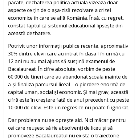
păcate, dezbaterea politică actuală vizează doar
aspecte ce țin de o așa-zisă rezolvare a crizei
economice în care se află România. Însă, cu regret,
constat faptul că sistemul educațional lipsește din
această dezbatere.
Potrivit unor informații publice recente, aproximativ
30% dintre elevii care au intrat în clasa I în urmă cu
12 ani nu au mai ajuns să susțină examenul de
Bacalaureat. În cifre absolute, vorbim de peste
60.000 de tineri care au abandonat școala înainte de
a-și finaliza parcursul liceal – o pierdere enormă de
capital uman, social și economic. Și mai grav, această
cifră este în creștere față de anul precedent cu peste
10.000 de elevi. Este un regres ce nu poate fi ignorat.
Dar problema nu se oprește aici. Nici măcar pentru
cei care reușesc să fie absolvenți de liceu și să
promoveze Bacalaureatul nu există o traiectorie