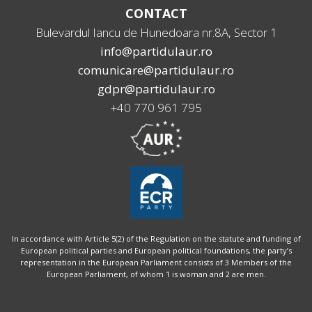
CONTACT
Bulevardul Iancu de Hunedoara nr.8A, Sector 1
info@partidulaur.ro
comunicare@partidulaur.ro
gdpr@partidulaur.ro
+40 770 961 795
In accordance with Article 5(2) of the Regulation on the statute and funding of
European political parties and European political foundations, the party’s
representation in the European Parliament consists of 3 Members of the
European Parliament, of whom 1 is woman and 2 are men.