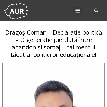
Skip
to
content
Dragoș Coman – Declarație politică
– O generație pierdută între
abandon și șomaj – falimentul
tăcut al politicilor educaționale!