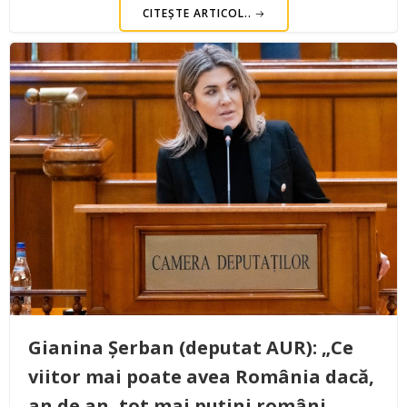
CITEȘTE ARTICOL..
Gianina Șerban (deputat AUR): „Ce
viitor mai poate avea România dacă,
an de an, tot mai puțini români