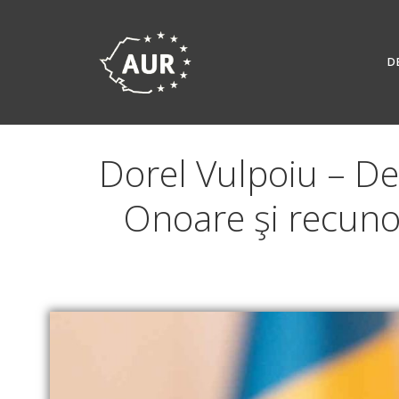
Skip
to
content
D
Dorel Vulpoiu – De
Onoare şi recunoş