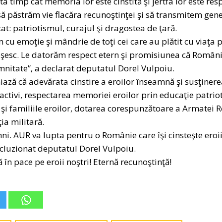
a timp cât memoria lor este cinstită şi jertfa lor este res
ă păstrăm vie flacăra recunoştinţei şi să transmitem genera
cat: patriotismul, curajul şi dragostea de ţară.
 cu emoţie şi mândrie de toţi cei care au plătit cu viaţa 
şesc. Le datorăm respect etern şi promisiunea că România
mnitate”, a declarat deputatul Dorel Vulpoiu.
ză că adevărata cinstire a eroilor înseamnă şi susţinerea 
 activi, respectarea memoriei eroilor prin educaţie patrioti
 şi familiile eroilor, dotarea corespunzătoare a Armatei 
ia militară.
ni. AUR va lupta pentru o Românie care îşi cinsteşte eroii
ncluzionat deputatul Dorel Vulpoiu.
n pace pe eroii noştri! Eternă recunoştinţă!