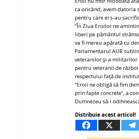
Eroii nu mor niciodată atât
ca oricând, avem datoria s
pentru care ei s-au sacrifi
“În Ziua Eroilor ne amintim
liberi pe pământul strămo
va fi mereu apărată cu de
Parlamentarul AUR sublinia
veteranilor şi a militarilor
pentru veteranii de război
respectului faţă de instituţ
“Eroii ne obligă să fim dem
prin fapte concrete”, a co
Dumnezeu să-i odihnească î
Distribuie acest articol!