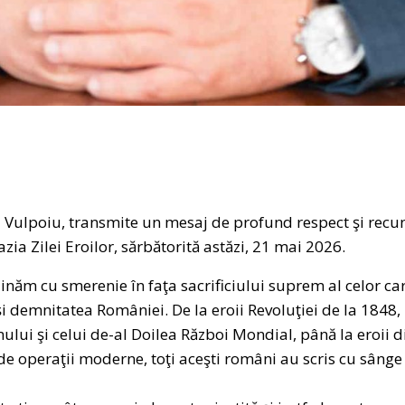
 Vulpoiu, transmite un mesaj de profund respect şi recun
a Zilei Eroilor, sărbătorită astăzi, 21 mai 2026.
clinăm cu smerenie în faţa sacrificiului suprem al celor ca
i demnitatea României. De la eroii Revoluţiei de la 1848, 
ului şi celui de-al Doilea Război Mondial, până la eroii 
e de operaţii moderne, toţi aceşti români au scris cu sânge