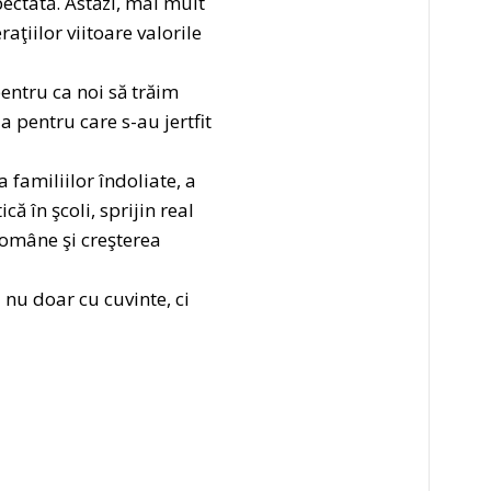
pectată. Astăzi, mai mult
ţiilor viitoare valorile
pentru ca noi să trăim
 pentru care s-au jertfit
familiilor îndoliate, a
că în şcoli, sprijin real
Române şi creşterea
 nu doar cu cuvinte, ci