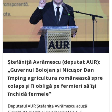
Ștefăniță Avrămescu (deputat AUR):
„Guvernul Bolojan și Nicușor Dan
împing agricultura românească spre
colaps și îi obligă pe fermieri să își
închidă fermele”
Deputatul AUR Ștefăniță Avrămescu acuză