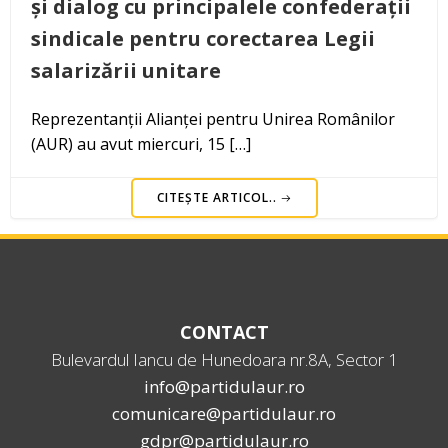
și dialog cu principalele confederații
sindicale pentru corectarea Legii
salarizării unitare
Reprezentanții Alianței pentru Unirea Românilor
(AUR) au avut miercuri, 15 […]
CITEȘTE ARTICOL..
CONTACT
Bulevardul Iancu de Hunedoara nr.8A, Sector 1
info@partidulaur.ro
comunicare@partidulaur.ro
gdpr@partidulaur.ro