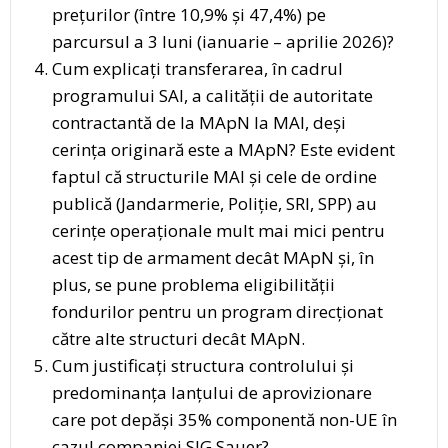
prețurilor (între 10,9% și 47,4%) pe
parcursul a 3 luni (ianuarie – aprilie 2026)?
Cum explicați transferarea, în cadrul
programului SAI, a calității de autoritate
contractantă de la MApN la MAI, deși
cerința originară este a MApN? Este evident
faptul că structurile MAI și cele de ordine
publică (Jandarmerie, Poliție, SRI, SPP) au
cerințe operaționale mult mai mici pentru
acest tip de armament decât MApN și, în
plus, se pune problema eligibilității
fondurilor pentru un program direcționat
către alte structuri decât MApN.
Cum justificați structura controlului și
predominanța lanțului de aprovizionare
care pot depăși 35% componentă non-UE în
cazul companiei SIG Sauer?