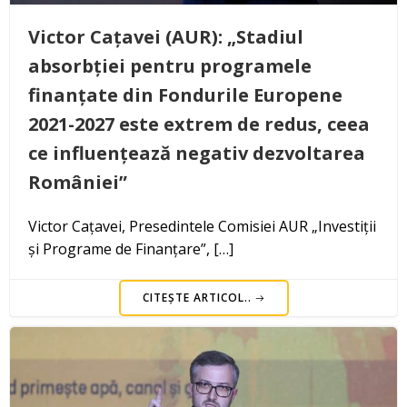
Victor Cațavei (AUR): „Stadiul
absorbției pentru programele
finanțate din Fondurile Europene
2021-2027 este extrem de redus, ceea
ce influențează negativ dezvoltarea
României”
Victor Cațavei, Presedintele Comisiei AUR „Investiții
și Programe de Finanțare”, […]
CITEȘTE ARTICOL..