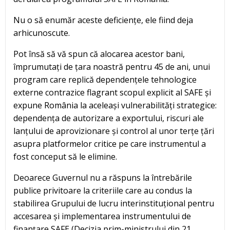
Nu o să enumăr aceste deficiențe, ele fiind deja
arhicunoscute.
Pot însă să vă spun că alocarea acestor bani,
împrumutați de țara noastră pentru 45 de ani, unui
program care replică dependențele tehnologice
externe contrazice flagrant scopul explicit al SAFE și
expune România la aceleași vulnerabilități strategice:
dependența de autorizare a exportului, riscuri ale
lanțului de aprovizionare și control al unor terțe țări
asupra platformelor critice pe care instrumentul a
fost conceput să le elimine.
Deoarece Guvernul nu a răspuns la întrebările
publice privitoare la criteriile care au condus la
stabilirea Grupului de lucru interinstituțional pentru
accesarea și implementarea instrumentului de
finanțare SAFE (Decizia prim-ministrului din 21