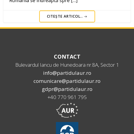
România se îndreaptă spre […]
CITEȘTE ARTICOL..
CONTACT
Bulevardul Iancu de Hunedoara nr.8A, Sector 1
info@partidulaur.ro
comunicare@partidulaur.ro
gdpr@partidulaur.ro
+40 770 961 795