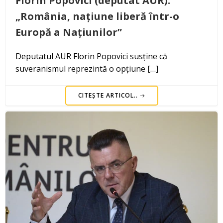
Florin Popovici (deputat AUR):
„România, națiune liberă într-o
Europă a Națiunilor”
Deputatul AUR Florin Popovici susține că
suveranismul reprezintă o opțiune […]
CITEȘTE ARTICOL..