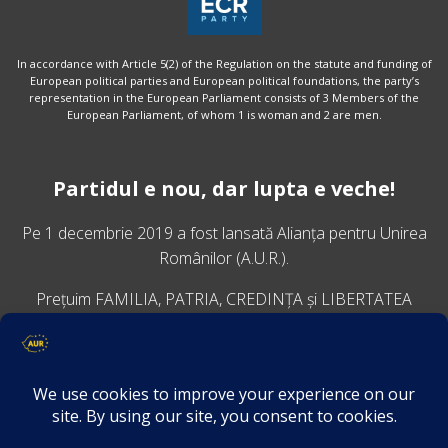
In accordance with Article 5(2) of the Regulation on the statute and funding of
European political parties and European political foundations, the party’s
representation in the European Parliament consists of 3 Members of the
European Parliament, of whom 1 is woman and 2 are men.
Partidul e nou, dar lupta e veche!
Pe 1 decembrie 2019 a fost lansată
Alianța pentru Unirea
Românilor
(A.U.R.).
Prețuim FAMILIA, PATRIA, CREDINȚA și LIBERTATEA
VINO ALĂTURI DE NOI