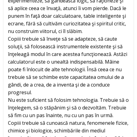
experimenteze, să gândească logic, să raţioneze şi
să aplice ceea ce învaţă, atunci îi vom pierde. Dacă le
punem în faţă doar calculatoare, table inteligente şi
ecrane, fără să cultivăm curiozitatea şi spiritul critic,
nu construim viitorul, ci îl slăbim.
Copiii trebuie să înveţe să se adapteze, să caute
soluţii, să folosească instrumentele existente şi să
înţeleagă modul în care acestea funcţionează. Astăzi
calculatorul este o unealtă indispensabilă. Mâine
poate fi înlocuit de alte tehnologii. Însă ceea ce nu
trebuie să se schimbe este capacitatea omului de a
gândi, de a crea, de a inventa şi de a conduce
progresul.
Nu este suficient să folosim tehnologia. Trebuie să o
înţelegem, să o stăpânim şi să o dezvoltăm. Trebuie
să fim cu un pas înainte, nu cu un pas în urmă.
Copiii trebuie să cunoască natura, fenomenele fizice,
chimice şi biologice, schimbările din mediul