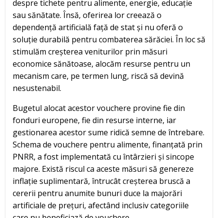
despre tichete pentru alimente, energie, educație
sau sănătate. Însă, oferirea lor creează o
dependență artificială față de stat și nu oferă o
soluție durabilă pentru combaterea sărăciei. În loc să
stimulăm creșterea veniturilor prin măsuri
economice sănătoase, alocăm resurse pentru un
mecanism care, pe termen lung, riscă să devină
nesustenabil.
Bugetul alocat acestor vouchere provine fie din
fonduri europene, fie din resurse interne, iar
gestionarea acestor sume ridică semne de întrebare.
Schema de vouchere pentru alimente, finanțată prin
PNRR, a fost implementată cu întârzieri și sincope
majore. Există riscul ca aceste măsuri să genereze
inflație suplimentară, întrucât creșterea bruscă a
cererii pentru anumite bunuri duce la majorări
artificiale de prețuri, afectând inclusiv categoriile
care nu beneficiază de vouchere.