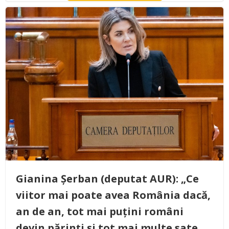
Gianina Șerban (deputat AUR): „Ce
viitor mai poate avea România dacă,
an de an, tot mai puțini români
devin părinți și tot mai multe sate