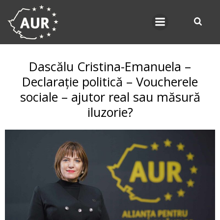
Skip
to
content
Dascălu Cristina-Emanuela –
Declarație politică – Voucherele
sociale – ajutor real sau măsură
iluzorie?