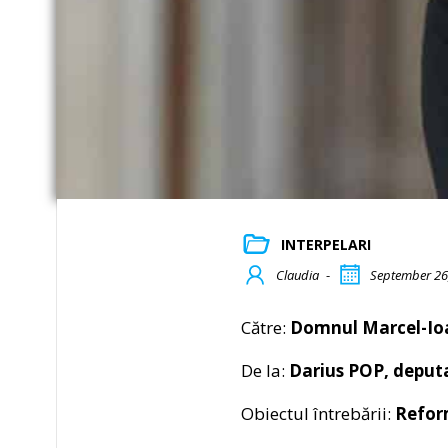
INTERPELARI
Claudia
-
September 26
Către:
Domnul Marcel-Ioan
De la:
Darius POP, deputa
Obiectul întrebării:
Refor