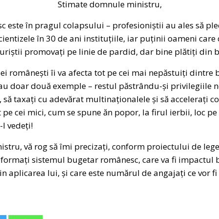
Stimate domnule ministru,
este în pragul colapsului – profesioniștii au ales să plece
icientizele în 30 de ani instituțiile, iar puținii oameni ca
curiștii promovați pe linie de pardid, dar bine plătiți din b
i românești îi va afecta tot pe cei mai nepăstuiți dintre 
dau doar două exemple – restul păstrându-și privilegiile n
, să taxați cu adevărat multinaționalele și să accelerați col
 pe cei mici, cum se spune ăn popor, la firul ierbii, loc pe
-l vedeți!
tru, vă rog să îmi precizați, conform proiectului de lege
 reformați sistemul bugetar românesc, care va fi impactul
in aplicarea lui, și care este numărul de angajați ce vor fi