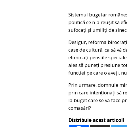
Sistemul bugetar românesc 
politică ce n-a reușit să ef
sufocați și umiliți de sine
Desigur, reforma birocrație
case de cultură, ca să vă 
eliminați pensiile speciale
ales să puneți presiune tot
funcției pe care o aveți, nu
Prin urmare, domnule minis
prin care intenționați să
la buget care se va face pr
comasări?
Distribuie acest articol!