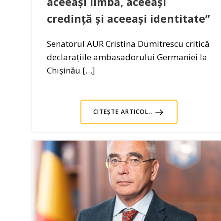
aceeași limbă, aceeași
credință și aceeași identitate”
Senatorul AUR Cristina Dumitrescu critică
declarațiile ambasadorului Germaniei la
Chișinău […]
CITEȘTE ARTICOL..