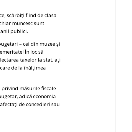
, scârbiți fiind de clasa
re chiar muncesc sunt
anii publici.
bugetari – cei din muzee și
emeritate! În loc să
ectarea taxelor la stat, ați
 care de la înălțimea
 privind măsurile fiscale
 bugetar, adică economia
 afectați de concedieri sau